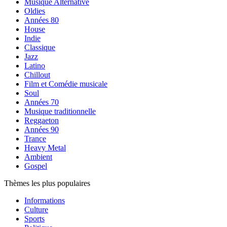
Musique Alternative
Oldies
Années 80
House
Indie
Classique
Jazz
Latino
Chillout
Film et Comédie musicale
Soul
Années 70
Musique traditionnelle
Reggaeton
Années 90
Trance
Heavy Metal
Ambient
Gospel
Thèmes les plus populaires
Informations
Culture
Sports