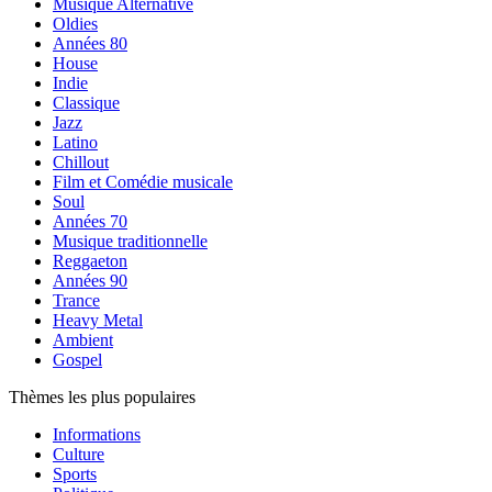
Musique Alternative
Oldies
Années 80
House
Indie
Classique
Jazz
Latino
Chillout
Film et Comédie musicale
Soul
Années 70
Musique traditionnelle
Reggaeton
Années 90
Trance
Heavy Metal
Ambient
Gospel
Thèmes les plus populaires
Informations
Culture
Sports