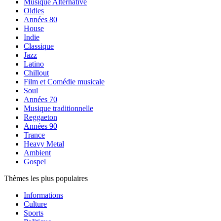
Musique Alternative
Oldies
Années 80
House
Indie
Classique
Jazz
Latino
Chillout
Film et Comédie musicale
Soul
Années 70
Musique traditionnelle
Reggaeton
Années 90
Trance
Heavy Metal
Ambient
Gospel
Thèmes les plus populaires
Informations
Culture
Sports