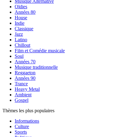
Musique Alternative
Oldies
Années 80
House
Indie
Classique
Jazz
Latino
Chillout
Film et Comédie musicale
Soul
Années 70
Musique traditionnelle
Reggaeton
Années 90
Trance
Heavy Metal
Ambient
Gospel
Thèmes les plus populaires
Informations
Culture
Sports