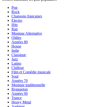
Pop
Rock
Chansons françaises
Electro
Hits
Rap
Musique Alternative
Oldies
Années 80
House
Indie
Classique
Jazz
Latino
Chillout
Film et Comédie musicale
Soul
Années 70
Musique traditionnelle
Reggaeton
Années 90
Trance
Heavy Metal
Ambient