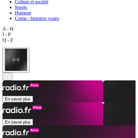
Culture et société
Sports
Humour
Crime : histoires vraies
A - H
I - P
Q - Z
En savoir plus
En savoir plus