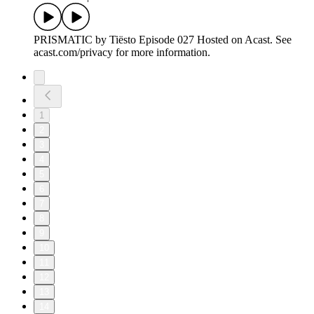
PRISMATIC by Tiësto Episode 027 Hosted on Acast. See
acast.com/privacy for more information.
1
2
3
4
5
6
7
8
9
10
11
12
13
14