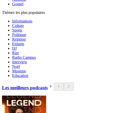
Gospel
Thèmes les plus populaires
Informations
Culture
Sports
Politique
Religion
Enfants
DJ
Rire
Radio Campus
Interview
Noël
Musique
Education
Les meilleurs podcasts