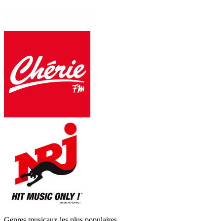
Genres musicaux les plus populaires