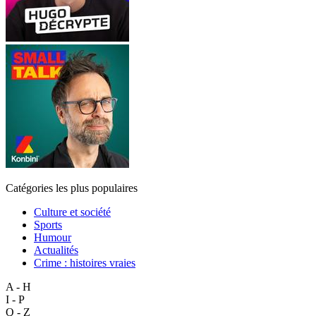
Catégories les plus populaires
Culture et société
Sports
Humour
Actualités
Crime : histoires vraies
A - H
I - P
Q - Z