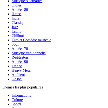
Musique Alternative
Oldies
Années 80
House
Indie
Classique
Jazz
Latino
Chillout
Film et Comédie musicale
Soul
Années 70
Musique traditionnelle
Reggaeton
Années 90
Trance
Heavy Metal
Ambient
Gospel
Thèmes les plus populaires
Informations
Culture
Sports