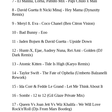
7 - El Malilla, Lorna, Pablito Mix - Papi Chulo x Mali
8 - David Guetta ft Nicki Minaj - Hey Mama (Dynaxtty
Remix)
9 - Meryl ft. Eva - Coco Chanel (Ben Citron Vision)
10 - Bad Bunny - Eoo
11 - Jaden Bojsen & David Guetta - Upside Down
12 - Huntr-X, Ejae, Audrey Nuna, Rei Ami - Golden (DJ
Dark Remix)
13 - Atomic Kitten - Tide Is High (Karyo Remix)
14 - Taylor Swift - The Fate of Ophelia (Umberto Balzanelli
Rework)
15 - Ida Corr & Fedde Le Grand - Let Me Think About It
16 - Sombr - 12 to 12 (Gil Glaze Private Mix)
17 - Queen Vs Joan Jett Vs Wiz Khalifa - We Will Love
Rock'n'Roll (Djs From Mars Bootleg)