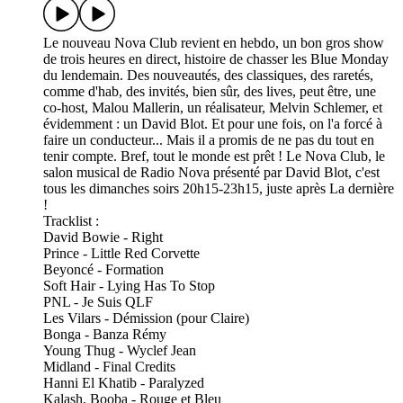
Le nouveau Nova Club revient en hebdo, un bon gros show
de trois heures en direct, histoire de chasser les Blue Monday
du lendemain. Des nouveautés, des classiques, des raretés,
comme d'hab, des invités, bien sûr, des lives, peut être, une
co-host, Malou Mallerin, un réalisateur, Melvin Schlemer, et
évidemment : un David Blot. Et pour une fois, on l'a forcé à
faire un conducteur... Mais il a promis de ne pas du tout en
tenir compte. Bref, tout le monde est prêt ! Le Nova Club, le
salon musical de Radio Nova présenté par David Blot, c'est
tous les dimanches soirs 20h15-23h15, juste après La dernière
!
Tracklist :
David Bowie - Right
Prince - Little Red Corvette
Beyoncé - Formation
Soft Hair - Lying Has To Stop
PNL - Je Suis QLF
Les Vilars - Démission (pour Claire)
Bonga - Banza Rémy
Young Thug - Wyclef Jean
Midland - Final Credits
Hanni El Khatib - Paralyzed
Kalash, Booba - Rouge et Bleu