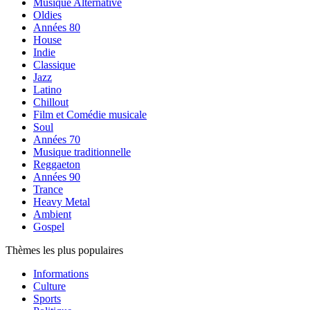
Musique Alternative
Oldies
Années 80
House
Indie
Classique
Jazz
Latino
Chillout
Film et Comédie musicale
Soul
Années 70
Musique traditionnelle
Reggaeton
Années 90
Trance
Heavy Metal
Ambient
Gospel
Thèmes les plus populaires
Informations
Culture
Sports