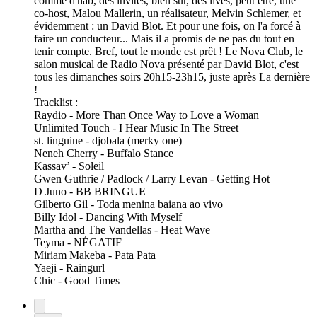
comme d'hab, des invités, bien sûr, des lives, peut être, une
co-host, Malou Mallerin, un réalisateur, Melvin Schlemer, et
évidemment : un David Blot. Et pour une fois, on l'a forcé à
faire un conducteur... Mais il a promis de ne pas du tout en
tenir compte. Bref, tout le monde est prêt ! Le Nova Club, le
salon musical de Radio Nova présenté par David Blot, c'est
tous les dimanches soirs 20h15-23h15, juste après La dernière
!
Tracklist :
Raydio - More Than Once Way to Love a Woman
Unlimited Touch - I Hear Music In The Street
st. linguine - djobala (merky one)
Neneh Cherry - Buffalo Stance
Kassav’ - Soleil
Gwen Guthrie / Padlock / Larry Levan - Getting Hot
D Juno - BB BRINGUE
Gilberto Gil - Toda menina baiana ao vivo
Billy Idol - Dancing With Myself
Martha and The Vandellas - Heat Wave
Teyma - NÉGATIF
Miriam Makeba - Pata Pata
Yaeji - Raingurl
Chic - Good Times