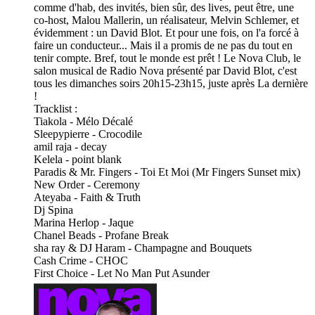
comme d'hab, des invités, bien sûr, des lives, peut être, une
co-host, Malou Mallerin, un réalisateur, Melvin Schlemer, et
évidemment : un David Blot. Et pour une fois, on l'a forcé à
faire un conducteur... Mais il a promis de ne pas du tout en
tenir compte. Bref, tout le monde est prêt ! Le Nova Club, le
salon musical de Radio Nova présenté par David Blot, c'est
tous les dimanches soirs 20h15-23h15, juste après La dernière
!
Tracklist :
Tiakola - Mélo Décalé
Sleepypierre - Crocodile
amil raja - decay
Kelela - point blank
Paradis & Mr. Fingers - Toi Et Moi (Mr Fingers Sunset mix)
New Order - Ceremony
Ateyaba - Faith & Truth
Dj Spina
Marina Herlop - Jaque
Chanel Beads - Profane Break
sha ray & DJ Haram - Champagne and Bouquets
Cash Crime - CHOC
First Choice - Let No Man Put Asunder