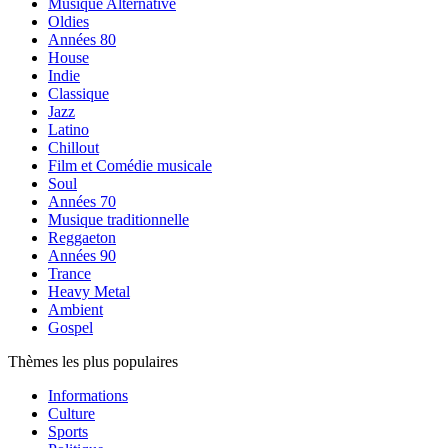
Musique Alternative
Oldies
Années 80
House
Indie
Classique
Jazz
Latino
Chillout
Film et Comédie musicale
Soul
Années 70
Musique traditionnelle
Reggaeton
Années 90
Trance
Heavy Metal
Ambient
Gospel
Thèmes les plus populaires
Informations
Culture
Sports