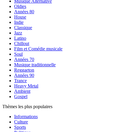
Musique Alternative
Oldies
Années 80
House
Indie
Classique
Jazz
Latino
Chillout
Film et Comédie musicale
Soul
Années 70
Musique traditionnelle
Reggaeton
Années 90
Trance
Heavy Metal
Ambient
Gospel
Thèmes les plus populaires
Informations
Culture
Sports