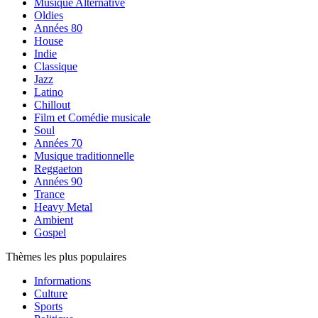
Musique Alternative
Oldies
Années 80
House
Indie
Classique
Jazz
Latino
Chillout
Film et Comédie musicale
Soul
Années 70
Musique traditionnelle
Reggaeton
Années 90
Trance
Heavy Metal
Ambient
Gospel
Thèmes les plus populaires
Informations
Culture
Sports