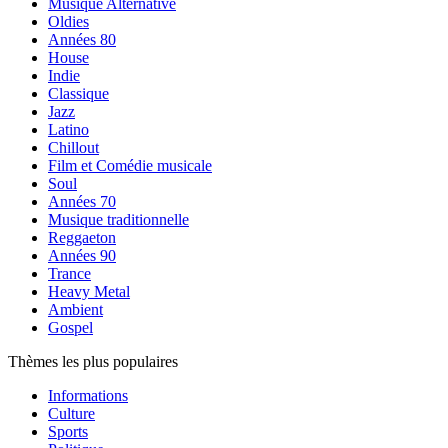
Musique Alternative
Oldies
Années 80
House
Indie
Classique
Jazz
Latino
Chillout
Film et Comédie musicale
Soul
Années 70
Musique traditionnelle
Reggaeton
Années 90
Trance
Heavy Metal
Ambient
Gospel
Thèmes les plus populaires
Informations
Culture
Sports