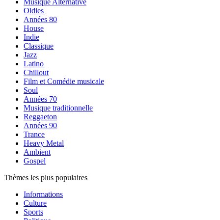
Musique Alternative
Oldies
Années 80
House
Indie
Classique
Jazz
Latino
Chillout
Film et Comédie musicale
Soul
Années 70
Musique traditionnelle
Reggaeton
Années 90
Trance
Heavy Metal
Ambient
Gospel
Thèmes les plus populaires
Informations
Culture
Sports