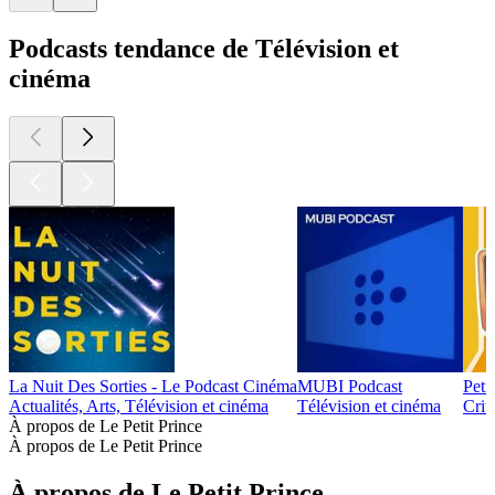
Podcasts tendance de Télévision et
cinéma
La Nuit Des Sorties - Le Podcast Cinéma
MUBI Podcast
Peti
Actualités, Arts, Télévision et cinéma
Télévision et cinéma
Crit
À propos de Le Petit Prince
À propos de Le Petit Prince
À propos de Le Petit Prince