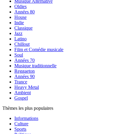
Musique Alternative
Oldies
Années 80
House
Indie
Classique
Jazz
Latino
Chillout
Film et Comédie musicale
Soul
Années 70
Musique traditionnelle
Reggaeton
Années 90
Trance
Heavy Metal
Ambient
Gospel
Thèmes les plus populaires
Informations
Culture
Sports