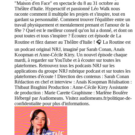
"Maison d'en Face" en spectacle du 8 au 31 octobre au
Théâtre d'Italie. Hyperactif et passionné Léo Walk nous
raconte comment il multiplie les projets et s'inspire, tout en
gardant sa personnalité. Comment trouver l'équilibre entre un
travail physiquement et mentalement prenant et l'amour de la
fête ? Quel est le meilleur conseil qu'on lui a donné, et dont on
pout toutes et tous s'inspirer ? Écoutez cet épisode de La
Routine et filez danser au Théâtre d'Italie ! 🎧 La Routine est
un podcast original NRJ, imaginé par Sarah Conan, Anaïs
Koopman et Anne-Cécile Kirry. Un nouvel épisode chaque
mardi, à regarder sur YouTube et à écouter sur toutes les
plateformes. Retrouvez tous les podcasts NRJ sur les
applications du groupe NRJ rubrique podcast et sur toutes les
plateformes d'écoute ! Direction des contenus : Sarah Conan
Rédaction en chef et interview : Anaïs Koopman Réalisation :
Thibaut Braghini Production : Anne-Cécile Kirry Assistante
de production : Marie Carette Graphisme : Marlène Boulère
Hébergé par Audiomeans. Visitez audiomeans.fr/politique-de-
confidentialite pour plus d'informations.