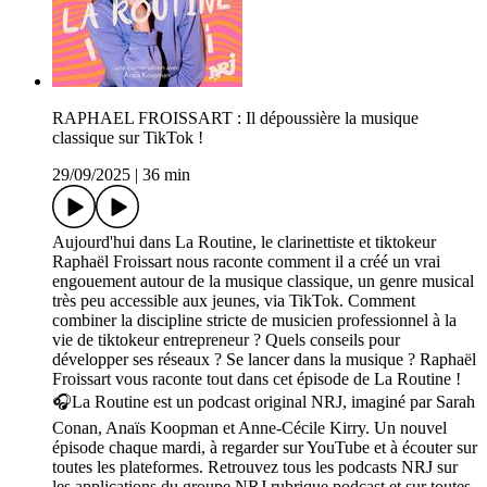
RAPHAEL FROISSART : Il dépoussière la musique
classique sur TikTok !
29/09/2025
|
36 min
Aujourd'hui dans La Routine, le clarinettiste et tiktokeur
Raphaël Froissart nous raconte comment il a créé un vrai
engouement autour de la musique classique, un genre musical
très peu accessible aux jeunes, via TikTok. Comment
combiner la discipline stricte de musicien professionnel à la
vie de tiktokeur entrepreneur ? Quels conseils pour
développer ses réseaux ? Se lancer dans la musique ? Raphaël
Froissart vous raconte tout dans cet épisode de La Routine !
🎧La Routine est un podcast original NRJ, imaginé par Sarah
Conan, Anaïs Koopman et Anne-Cécile Kirry. Un nouvel
épisode chaque mardi, à regarder sur YouTube et à écouter sur
toutes les plateformes. Retrouvez tous les podcasts NRJ sur
les applications du groupe NRJ rubrique podcast et sur toutes