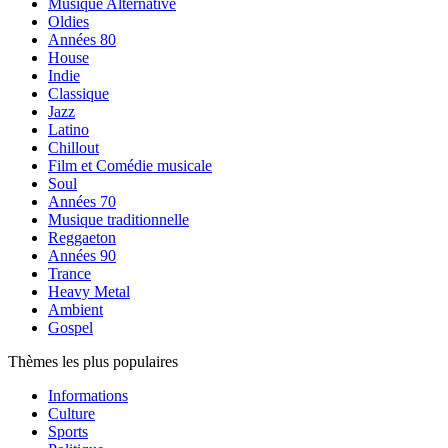
Musique Alternative
Oldies
Années 80
House
Indie
Classique
Jazz
Latino
Chillout
Film et Comédie musicale
Soul
Années 70
Musique traditionnelle
Reggaeton
Années 90
Trance
Heavy Metal
Ambient
Gospel
Thèmes les plus populaires
Informations
Culture
Sports