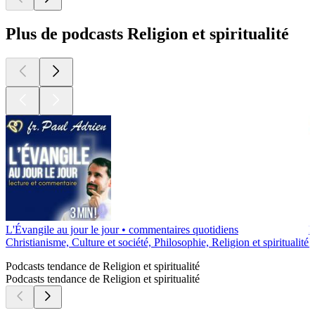
Plus de podcasts Religion et spiritualité
L'Évangile au jour le jour • commentaires quotidiens
M
Christianisme, Culture et société, Philosophie, Religion et spiritualité
I
Podcasts tendance de Religion et spiritualité
Podcasts tendance de Religion et spiritualité