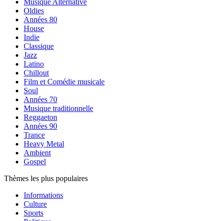
Musique Alternative
Oldies
Années 80
House
Indie
Classique
Jazz
Latino
Chillout
Film et Comédie musicale
Soul
Années 70
Musique traditionnelle
Reggaeton
Années 90
Trance
Heavy Metal
Ambient
Gospel
Thèmes les plus populaires
Informations
Culture
Sports