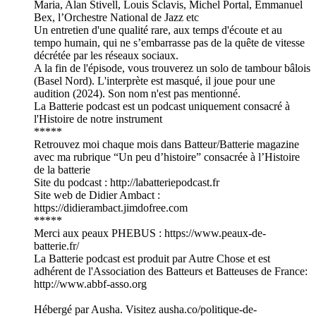
Maria, Alan Stivell, Louis Sclavis, Michel Portal, Emmanuel
Bex, l’Orchestre National de Jazz etc
Un entretien d'une qualité rare, aux temps d'écoute et au
tempo humain, qui ne s’embarrasse pas de la quête de vitesse
décrétée par les réseaux sociaux.
A la fin de l'épisode, vous trouverez un solo de tambour bâlois
(Basel Nord). L'interprète est masqué, il joue pour une
audition (2024). Son nom n'est pas mentionné.
La Batterie podcast est un podcast uniquement consacré à
l'Histoire de notre instrument
*****
Retrouvez moi chaque mois dans Batteur/Batterie magazine
avec ma rubrique “Un peu d’histoire” consacrée à l’Histoire
de la batterie
Site du podcast : http://labatteriepodcast.fr
Site web de Didier Ambact :
https://didierambact.jimdofree.com
*****
Merci aux peaux PHEBUS : https://www.peaux-de-
batterie.fr/
La Batterie podcast est produit par Autre Chose et est
adhérent de l'Association des Batteurs et Batteuses de France:
http://www.abbf-asso.org
Hébergé par Ausha. Visitez ausha.co/politique-de-