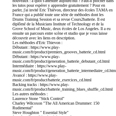
nouveaux : à quoi s'attendre aujourd'hui ? Faut-il piocher dans
les tutos pour espérer y apprendre gratuitement ? Pour en
parler, j'ai invité Eric Thiévon, directeur des écoles TAMA en
France qui a publié toute une série de méthodes dont les
Drums Training Session et sa revue Cours2batterie. Il est
diplômé de la Musicians Institute of Technology et de la
Grove School of Music, deux écoles de Los Angeles. Il a eu
ensuite un parcours entre scène et studio que je vous laisse
découvrir avec les liens en description.
Les méthodes d'Eric Thievon :
Débutant : https://www.play-
music.com/fr/product/premiers_grooves_batterie_cd.html
Débutant : https://www.play-
music.com/fr/product/generation_batterie_debutant_cd.html
Intermédiaire : https://www.play-
music.com/fr/product/generation_batterie_intermediaire_cd.htm
Avancé : https://www.play-
music.com/fr/product/batterie_exercices_cd.html
Backing tracks : https://www.play-
music.com/fr/product/batterie_training_blues_shuffle_cd.html
Les autres méthodes :
Laurence Stone "Stick Control"
Charley Wilcoxon "The All American Drummer: 150
Rudimental"
Steve Houghton " Essential Style"