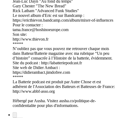
Jean-Luc Dayn "Au fond du temps"
Gary Chester "The New Bread"
Rick Latham "Advanced Funk Studies"
Le nouvel album d'Eric est sur Bandcamp :
https://ericthievon.bandcamp.com/album/mixer-of-influences
Pour le contacter :
tama.france@hoshinoeurope.com
Son site:
http://www.thievon.fr
*****
N’oubliez pas que vous pouvez me retrouver chaque mois
dans Batteur/Batterie magazine avec ma rubrique “Un peu
d’histoire” consacrée à l’Histoire de la batterie, évidemment.
Site du podcast : http://labatteriepodcast.fr
Site web de Didier Ambact :
https://didierambact.jimdofree.com
*****
La Batterie podcast est produit par Autre Chose et est
adhérent de l'Association des Batteurs et Batteuses de France:
http://www.abbf-asso.org
Hébergé par Ausha. Visitez ausha.co/politique-de-
confidentialite pour plus d'informations.