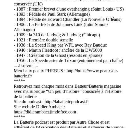
conservée (UK)
- 1887 : Premier brevet d'une overhanging (Saint Louis / US)
- 1893 : Pédale de Paul Stark (Allemagne)
- 1894 : Pédale de Edward Chandler (La Nouvelle-Orléans)
- 1906 : La Perfekta de Johannes Link (futur Sonor /
Allemagne)
- 1909 : la 310 de Ludwig & Ludwig (Chicago)
- 1921 : Première double semelle
- 1938 : La Speed King par WFL avec Ray Bauduc
- 1940 : Martin Fleetfoot : ancêtre de la DW5000
- 1947 : Création de la Ghost (ressorts en spirale)
- 1956 : La Speedmaster de Trixon (entraînement par chaîne)
... à suivre ....
Merci aux peaux PHEBUS : http://https://www.peaux-de-
batterie.fr/
*****
Retrouvez moi chaque mois dans Batteur/Batterie magazine
avec ma rubrique “Un peu d’histoire” consacrée à l’Histoire
de la batterie
Site du podcast : http://labatteriepodcast.fr
Site web de Didier Ambact :
https://didierambact.jimdofree.com
*****
La Batterie podcast est produit par Autre Chose et est
adhérent de l'Association des Batteurs et Batteuses de France: