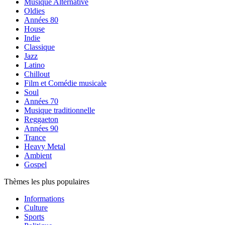
Musique Alternative
Oldies
Années 80
House
Indie
Classique
Jazz
Latino
Chillout
Film et Comédie musicale
Soul
Années 70
Musique traditionnelle
Reggaeton
Années 90
Trance
Heavy Metal
Ambient
Gospel
Thèmes les plus populaires
Informations
Culture
Sports