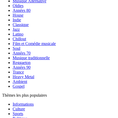
Musique Alternative
Oldies
Années 80
House
Indie
Classique
Jazz
Latino
Chillout
Film et Comédie musicale
Soul
Années 70
Musique traditionnelle
Reggaeton
Années 90
Trance
Heavy Metal
Ambient
Gospel
Thèmes les plus populaires
Informations
Culture
Sports