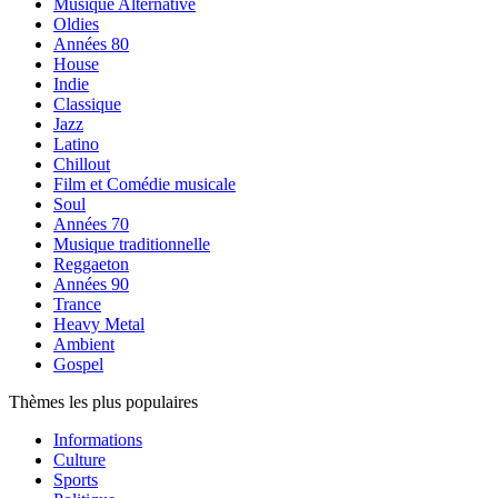
Musique Alternative
Oldies
Années 80
House
Indie
Classique
Jazz
Latino
Chillout
Film et Comédie musicale
Soul
Années 70
Musique traditionnelle
Reggaeton
Années 90
Trance
Heavy Metal
Ambient
Gospel
Thèmes les plus populaires
Informations
Culture
Sports