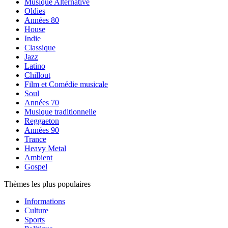
Musique Alternative
Oldies
Années 80
House
Indie
Classique
Jazz
Latino
Chillout
Film et Comédie musicale
Soul
Années 70
Musique traditionnelle
Reggaeton
Années 90
Trance
Heavy Metal
Ambient
Gospel
Thèmes les plus populaires
Informations
Culture
Sports