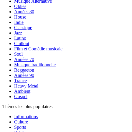
Musique Alternative
Oldies
Années 80
House
Indie
Classique
Jazz
Latino
Chillout
Film et Comédie musicale
Soul
Années 70
Musique traditionnelle
Reggaeton
Années 90
Trance
Heavy Metal
Ambient
Gospel
Thèmes les plus populaires
Informations
Culture
Sports