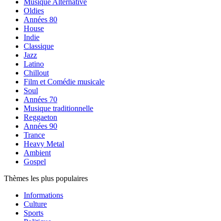
Musique Alternative
Oldies
Années 80
House
Indie
Classique
Jazz
Latino
Chillout
Film et Comédie musicale
Soul
Années 70
Musique traditionnelle
Reggaeton
Années 90
Trance
Heavy Metal
Ambient
Gospel
Thèmes les plus populaires
Informations
Culture
Sports