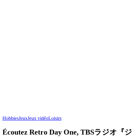
Hobbies
Jeux
Jeux vidéo
Loisirs
Écoutez Retro Day One, TBSラジオ『ジ