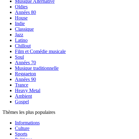
Musique Alternative
Oldies
Années 80
House
Indie
Classique
Jazz
Latino
Chillout
Film et Comédie musicale
Soul
Années 70
Musique traditionnelle
Reggaeton
Années 90
Trance
Heavy Metal
Ambient
Gospel
Thèmes les plus populaires
Informations
Culture
Sports