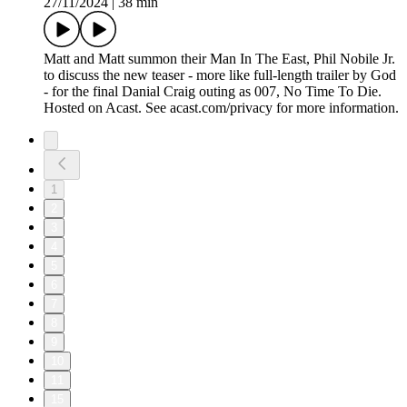
27/11/2024
|
38 min
Matt and Matt summon their Man In The East, Phil Nobile Jr.
to discuss the new teaser - more like full-length trailer by God
- for the final Danial Craig outing as 007, No Time To Die.
Hosted on Acast. See acast.com/privacy for more information.
1
2
3
4
5
6
7
8
9
10
11
15