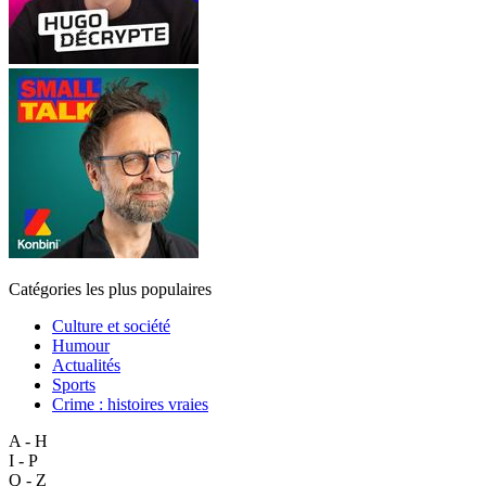
Catégories les plus populaires
Culture et société
Humour
Actualités
Sports
Crime : histoires vraies
A - H
I - P
Q - Z