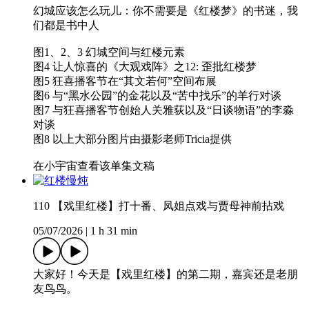
幻城应该怎么玩儿：你不需要是《红楼梦》的书迷，我
们都是书中人
图1、2、3 幻城空间与红楼元素
图4 让人惊喜的《大观戏阵》之12: 歪批红楼梦
图5 狂喜播客节在“其文若何”空间布展
图6 与“黑水公园”的金花以及“苦中找乐”的羊行对谈
图7 与狂喜播客节创始人关雅荻以及“日谈物语”的李淼
对谈
图8 以上大部分图片由摄影老师Tricia提供
在小宇宙查看该单集文稿
110 【戏里红楼】打十番、凤姐点戏与贾母神前拈戏
05/07/2026
|
1 h 31 min
大家好！今天是【戏里红楼】的第二期，嘉宾还是老朋
友鸟鸟。