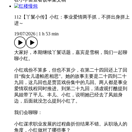
112【丫鬟小传】小红：事业爱情两手抓，不拼出身拼上
进～
19/07/2026
|
1 h 53 min
大家好，本期继续丫鬟话题，嘉宾是雪桐，我们一起聊
聊小红。
小红戏份不算多，但也不算少，在第二十四回还上了回
目“痴女儿遗帕惹相思”。她的故事主要是二十四到二十
九回，这几回也是贾芸戏份集中的几回。两人都是事业
爱情双线程同时推进。到第二十九回，清虚观打醮提到
凤姐带了平儿、丰儿、小红，说明她已经去了凤姐身
边，后面就没怎么提到小红了。
我们会聊聊：
小红谋求职业发展的过程曲折但结果不错。从职场人的
角度，小红做对了哪些事？