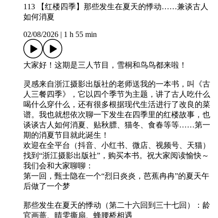
113 【红楼四季】那些发生在夏天的悸动……兼谈古人
如何消夏
02/08/2026
|
1 h 55 min
大家好！这期是三人节目，雪桐和鸟鸟都来啦！
灵感来自浙江摄影出版社的老师送我的一本书，叫《古
人三餐四季》，它以四个季节为主题，讲了古人吃什么
喝什么穿什么，还有很多根据现代生活进行了改良的菜
谱。我也就想依次聊一下发生在四季里的红楼故事，也
谈谈古人如何消夏、贴秋膘、猫冬、食春等等……第一
期的消夏节目就此诞生！
欢迎在全平台（抖音、小红书、微店、视频号、天猫）
找到“浙江摄影出版社”，购买本书。祝大家阅读愉快～
我们会和大家聊聊：
第一回，甄士隐在一个“烈日炎炎，芭蕉冉冉”的夏天午
后做了一个梦
那些发生在夏天的悸动（第二十六回到三十七回）：龄
官画蔷、晴雯撕扇、蜂腰桥相遇