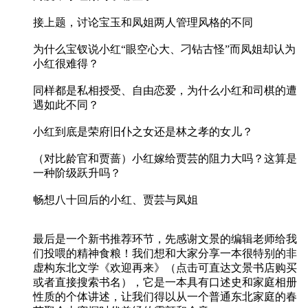
接上题，讨论宝玉和凤姐两人管理风格的不同
为什么宝钗说小红“眼空心大、刁钻古怪”而凤姐却认为
小红很难得？
同样都是私相授受、自由恋爱，为什么小红和司棋的遭
遇如此不同？
小红到底是荣府旧仆之女还是林之孝的女儿？
（对比龄官和贾蔷）小红嫁给贾芸的阻力大吗？这算是
一种阶级跃升吗？
畅想八十回后的小红、贾芸与凤姐
最后是一个新书推荐环节，先感谢文景的编辑老师给我
们投喂的精神食粮！我们想和大家分享一本很特别的非
虚构东北文学《欢迎再来》（点击可直达文景书店购买
或者直接搜索书名），它是一本具有口述史和家庭相册
性质的个体讲述，让我们得以从一个普通东北家庭的春