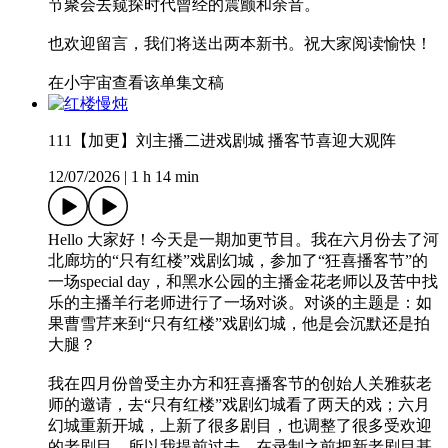
节聚会去窥探时代曾经的震颤和余音。
也欢迎留言，我们将送出两本新书。祝大家阅读愉快！
在小宇宙查看该单集文稿
111【加更】刘主播二进戏剧城 播客节喜迎大观阵
12/07/2026
|
1 h 14 min
Hello 大家好！今天是一期加更节目。我在六月份去了河
北廊坊的“只有红楼”戏剧幻城，参加了“狂喜播客节”的
一场special day，和黑水公园的主播金花老师以及苦中找
乐的主播羊行老师进行了一场对谈。对谈的主题是：如
果曹雪芹来到“只有红楼”戏剧幻城，他是会沉默还是拍
大腿？
我在四月份曾受主办方和狂喜播客节的创始人关雅荻老
师的邀请，去“只有红楼”戏剧幻城看了两天的戏；六月
幻城重新开城，上新了很多剧目，也调整了很多受欢迎
的老剧目，所以我提前过去，在录制之前把新老剧目基