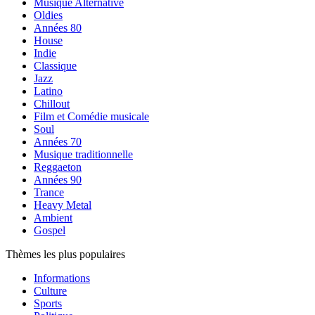
Musique Alternative
Oldies
Années 80
House
Indie
Classique
Jazz
Latino
Chillout
Film et Comédie musicale
Soul
Années 70
Musique traditionnelle
Reggaeton
Années 90
Trance
Heavy Metal
Ambient
Gospel
Thèmes les plus populaires
Informations
Culture
Sports