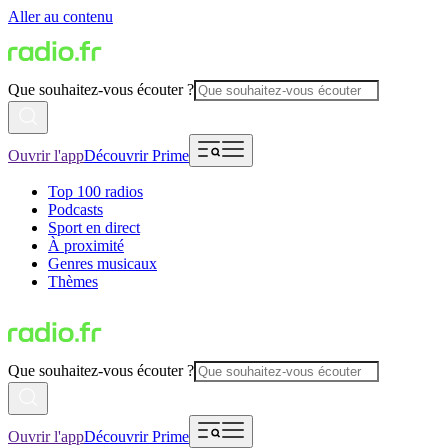
Aller au contenu
Que souhaitez-vous écouter ?
Ouvrir l'app
Découvrir Prime
Top 100 radios
Podcasts
Sport en direct
À proximité
Genres musicaux
Thèmes
Que souhaitez-vous écouter ?
Ouvrir l'app
Découvrir Prime