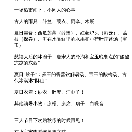
一场热雷雨下，不同人的心事
古人的雨具：斗笠、蓑衣、雨伞、木屐
夏日美食：西瓜莲藕（薛蟠）、红菱鸡头（湘云）、荔
枝（探春）、湃在水晶缸里的水果和小荷叶莲蓬汤（宝
玉）
慈禧太后的冰碗子、唐宋人的冷淘和宝玉晚餐点的“酸酸
凉凉的东西”
夏日“饮子”：黛玉的香薷饮解暑汤、宝玉的酸梅汤、古
代冰淇淋“酥山”
夏日衣着：纱衣、肚兜、汗巾子！
其他消暑小物：凉榻、凉席、扇子、白噪音
三人节目下次贴秋瞟的时候再见！
在小宇宙查看该单集文稿