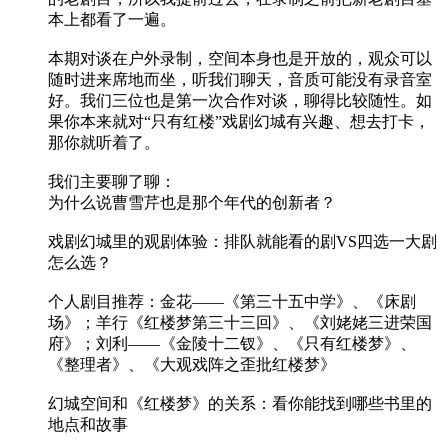
本上都看了一遍。
本期对谈在户外录制，空间本身也是开放的，观众可以
随时进来席地而坐，听我们聊天，音质可能没有录音室
好。我们三位也是第一次合作对谈，聊得比较随性。如
果你本来就对“只有红楼”戏剧幻城有兴趣、想去打卡，
那你就听着了。
我们主要聊了聊：
为什么说曹雪芹也是那个年代的创新者？
戏剧幻城里的观剧体验：排队就能看的剧VS四选一大剧
怎么选？
个人剧目推荐：金花——《第三十五中学》、《床剧
场》；羊行《红楼梦第三十三回》、《刘姥姥三进荣国
府》；刘利——《金陵十二钗》、《只有红楼梦》、
《整理者》、《大观戏阵之歪批红楼梦》
幻城空间和《红楼梦》的关系：看你能找到哪些书里的
地点和故事