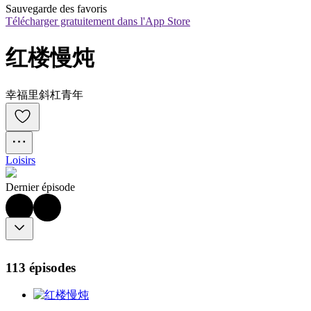
Sauvegarde des favoris
Télécharger gratuitement dans l'App Store
红楼慢炖
幸福里斜杠青年
Loisirs
Dernier épisode
113 épisodes