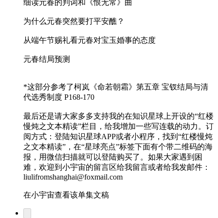
细读元春的判词和《恨无常》曲
为什么元春突然要打平安醮？
从端午节赐礼看元春对宝玉婚事的态度
元春结局预测
*这部分参考了柯岚《命若朝霜》第五章 宝钗结局与清
代选秀制度 P168-170
最后还是请大家多多支持我的在知识星球上开设的“红楼
慢炖之文本精读”栏目，给我增加一些写连载的动力。订
阅方式：登陆知识星球APP或者小程序，找到“红楼慢炖
之文本精读”，在“星球亮点”标签下面有个带二维码的海
报，用微信扫描就可以登陆购买了。如果大家遇到困
难，欢迎到小宇宙的留言区给我留言或者给我发邮件：
liulifromshanghai@foxmail.com
在小宇宙查看该单集文稿