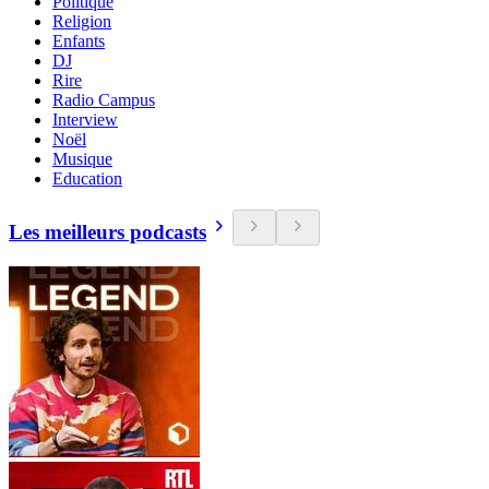
Politique
Religion
Enfants
DJ
Rire
Radio Campus
Interview
Noël
Musique
Education
Les meilleurs podcasts