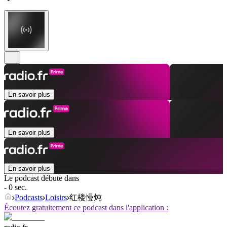
En savoir plus
En savoir plus
En savoir plus
Le podcast débute dans
- 0 sec.
Podcasts
Loisirs
红楼慢炖
Écoutez gratuitement ce podcast dans l'application :