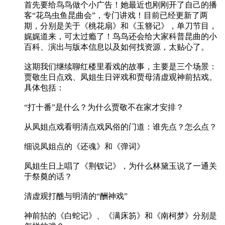
首先要给鸟鸟做个小广告！她最近也刚刚开了自己的播
客“花鸟虫鱼昆曲会”，专门讲戏！目前已经更新了两
期，分别是关于《桃花扇》和《玉簪记》，单刀节目，
娓娓道来，可太过瘾了！鸟鸟还会给大家科普昆曲的小
百科、演出与版本信息以及如何找资源，太贴心了。
这期我们继续聊红楼里看戏的故事，主要是三个场景：
贾敬生日点戏、凤姐生日评戏和贾母清虚观神前拈戏。
具体包括：
“打十番”是什么？为什么贾敬不在家才安排？
从凤姐点戏看明清点戏风俗的门道：谁先点？怎么点？
细说凤姐点的《还魂》和《弹词》
凤姐生日上唱了《荆钗记》，为什么林黛玉说了一通关
于祭奠的话？
清虚观打醮与明清的“酬神戏”
神前拈的《白蛇记》、《满床笏》和《南柯梦》分别是