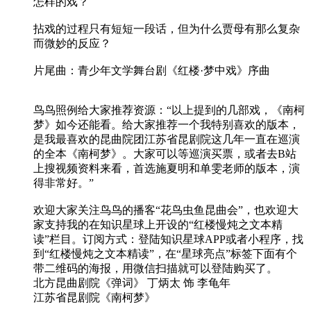
怎样的戏？
拈戏的过程只有短短一段话，但为什么贾母有那么复杂
而微妙的反应？
片尾曲：青少年文学舞台剧《红楼·梦中戏》序曲
鸟鸟照例给大家推荐资源：“以上提到的几部戏，《南柯
梦》如今还能看。给大家推荐一个我特别喜欢的版本，
是我最喜欢的昆曲院团江苏省昆剧院这几年一直在巡演
的全本《南柯梦》。大家可以等巡演买票，或者去B站
上搜视频资料来看，首选施夏明和单雯老师的版本，演
得非常好。”
欢迎大家关注鸟鸟的播客“花鸟虫鱼昆曲会”，也欢迎大
家支持我的在知识星球上开设的“红楼慢炖之文本精
读”栏目。订阅方式：登陆知识星球APP或者小程序，找
到“红楼慢炖之文本精读”，在“星球亮点”标签下面有个
带二维码的海报，用微信扫描就可以登陆购买了。
北方昆曲剧院《弹词》 丁炳太 饰 李龟年
江苏省昆剧院《南柯梦》