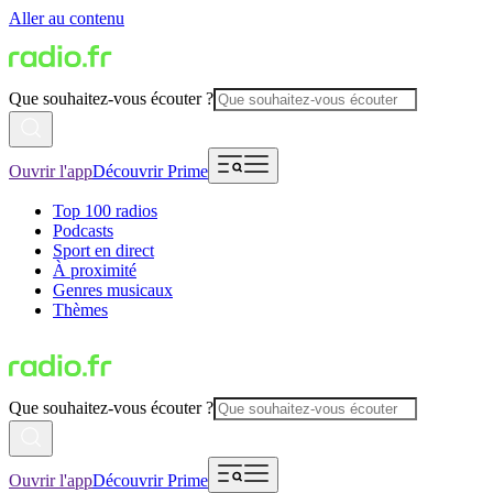
Aller au contenu
Que souhaitez-vous écouter ?
Ouvrir l'app
Découvrir Prime
Top 100 radios
Podcasts
Sport en direct
À proximité
Genres musicaux
Thèmes
Que souhaitez-vous écouter ?
Ouvrir l'app
Découvrir Prime