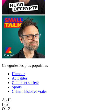
Catégories les plus populaires
Humour
Actualités
Culture et société
Sports
Crime : histoires vraies
A - H
I - P
Q - Z