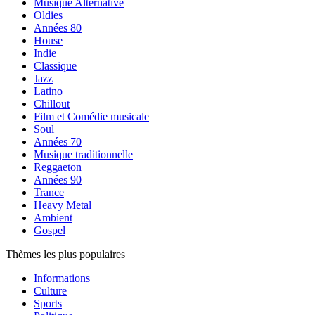
Musique Alternative
Oldies
Années 80
House
Indie
Classique
Jazz
Latino
Chillout
Film et Comédie musicale
Soul
Années 70
Musique traditionnelle
Reggaeton
Années 90
Trance
Heavy Metal
Ambient
Gospel
Thèmes les plus populaires
Informations
Culture
Sports