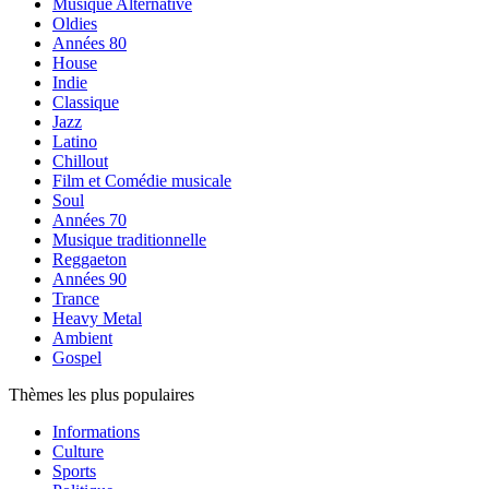
Musique Alternative
Oldies
Années 80
House
Indie
Classique
Jazz
Latino
Chillout
Film et Comédie musicale
Soul
Années 70
Musique traditionnelle
Reggaeton
Années 90
Trance
Heavy Metal
Ambient
Gospel
Thèmes les plus populaires
Informations
Culture
Sports