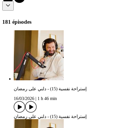
181 épisodes
إستراحة نفسية (15) - دلني على رمضان
16/03/2026
|
1 h 46 min
إستراحة نفسية (15) - دلني على رمضان