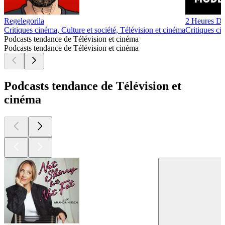
Regelegorila
2 Heures De
Critiques cinéma, Culture et société, Télévision et cinéma
Critiques ci
Podcasts tendance de Télévision et cinéma
Podcasts tendance de Télévision et cinéma
Podcasts tendance de Télévision et
cinéma