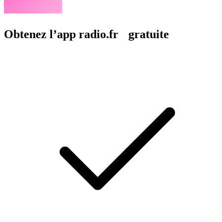
Obtenez l’app radio.fr gratuite