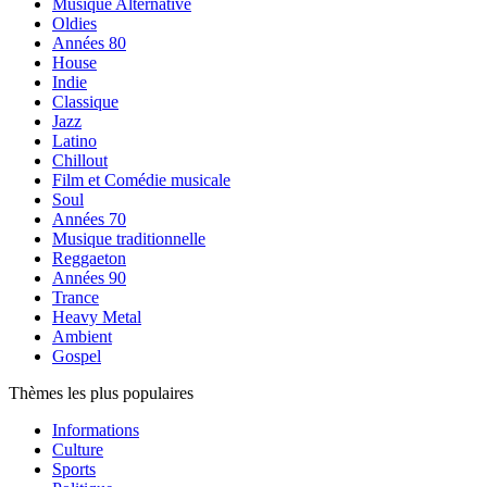
Musique Alternative
Oldies
Années 80
House
Indie
Classique
Jazz
Latino
Chillout
Film et Comédie musicale
Soul
Années 70
Musique traditionnelle
Reggaeton
Années 90
Trance
Heavy Metal
Ambient
Gospel
Thèmes les plus populaires
Informations
Culture
Sports