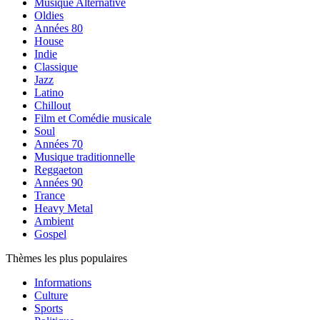
Musique Alternative
Oldies
Années 80
House
Indie
Classique
Jazz
Latino
Chillout
Film et Comédie musicale
Soul
Années 70
Musique traditionnelle
Reggaeton
Années 90
Trance
Heavy Metal
Ambient
Gospel
Thèmes les plus populaires
Informations
Culture
Sports