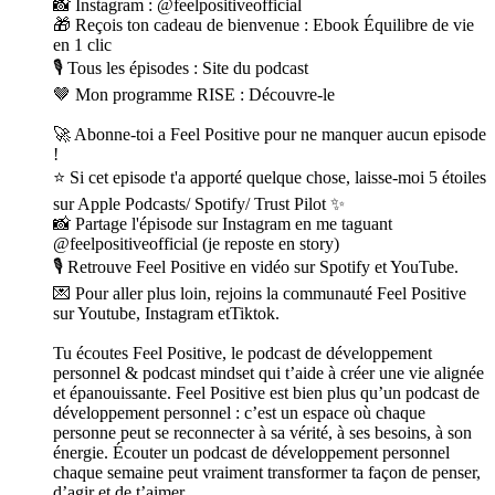
📸 Instagram : @feelpositiveofficial
🎁 Reçois ton cadeau de bienvenue : Ebook Équilibre de vie
en 1 clic
🎙️ Tous les épisodes : Site du podcast
🤎 Mon programme RISE : Découvre-le
🚀 Abonne-toi a Feel Positive pour ne manquer aucun episode
!
⭐ Si cet episode t'a apporté quelque chose, laisse-moi 5 étoiles
sur Apple Podcasts/ Spotify/ Trust Pilot ✨
📸 Partage l'épisode sur Instagram en me taguant
@feelpositiveofficial (je reposte en story)
🎙️ Retrouve Feel Positive en vidéo sur Spotify et YouTube.
💌 Pour aller plus loin, rejoins la communauté Feel Positive
sur Youtube, Instagram etTiktok.
Tu écoutes Feel Positive, le podcast de développement
personnel & podcast mindset qui t’aide à créer une vie alignée
et épanouissante. Feel Positive est bien plus qu’un podcast de
développement personnel : c’est un espace où chaque
personne peut se reconnecter à sa vérité, à ses besoins, à son
énergie. Écouter un podcast de développement personnel
chaque semaine peut vraiment transformer ta façon de penser,
d’agir et de t’aimer.