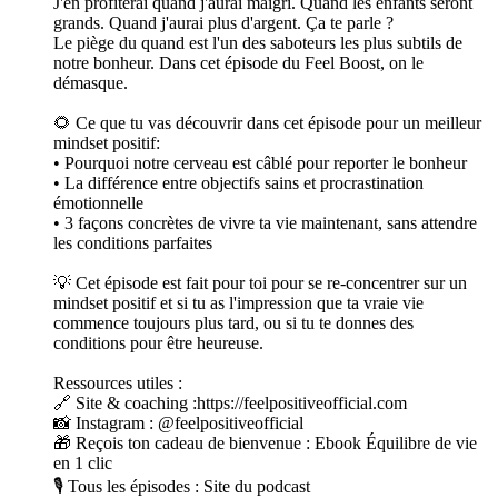
J'en profiterai quand j'aurai maigri. Quand les enfants seront
grands. Quand j'aurai plus d'argent. Ça te parle ?
Le piège du quand est l'un des saboteurs les plus subtils de
notre bonheur. Dans cet épisode du Feel Boost, on le
démasque.
🌻 Ce que tu vas découvrir dans cet épisode pour un meilleur
mindset positif:
• Pourquoi notre cerveau est câblé pour reporter le bonheur
• La différence entre objectifs sains et procrastination
émotionnelle
• 3 façons concrètes de vivre ta vie maintenant, sans attendre
les conditions parfaites
💡 Cet épisode est fait pour toi pour se re-concentrer sur un
mindset positif et si tu as l'impression que ta vraie vie
commence toujours plus tard, ou si tu te donnes des
conditions pour être heureuse.
Ressources utiles :
🔗 Site & coaching :https://feelpositiveofficial.com
📸 Instagram : @feelpositiveofficial
🎁 Reçois ton cadeau de bienvenue : Ebook Équilibre de vie
en 1 clic
🎙️ Tous les épisodes : Site du podcast