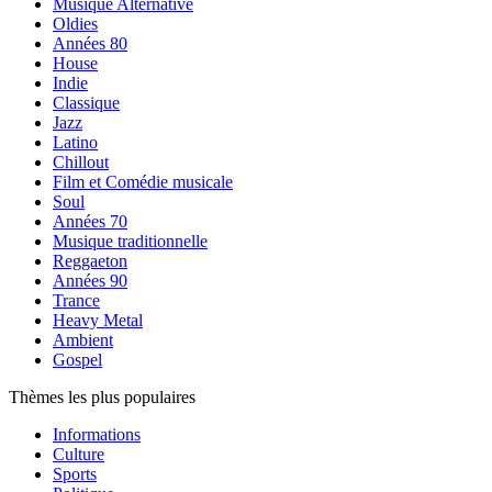
Musique Alternative
Oldies
Années 80
House
Indie
Classique
Jazz
Latino
Chillout
Film et Comédie musicale
Soul
Années 70
Musique traditionnelle
Reggaeton
Années 90
Trance
Heavy Metal
Ambient
Gospel
Thèmes les plus populaires
Informations
Culture
Sports