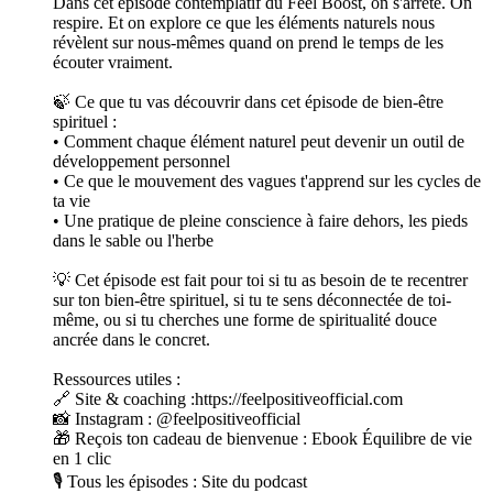
Dans cet épisode contemplatif du Feel Boost, on s'arrête. On
respire. Et on explore ce que les éléments naturels nous
révèlent sur nous-mêmes quand on prend le temps de les
écouter vraiment.
🍃 Ce que tu vas découvrir dans cet épisode de bien-être
spirituel :
• Comment chaque élément naturel peut devenir un outil de
développement personnel
• Ce que le mouvement des vagues t'apprend sur les cycles de
ta vie
• Une pratique de pleine conscience à faire dehors, les pieds
dans le sable ou l'herbe
💡 Cet épisode est fait pour toi si tu as besoin de te recentrer
sur ton bien-être spirituel, si tu te sens déconnectée de toi-
même, ou si tu cherches une forme de spiritualité douce
ancrée dans le concret.
Ressources utiles :
🔗 Site & coaching :https://feelpositiveofficial.com
📸 Instagram : @feelpositiveofficial
🎁 Reçois ton cadeau de bienvenue : Ebook Équilibre de vie
en 1 clic
🎙️ Tous les épisodes : Site du podcast