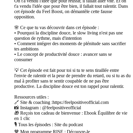
On t'a vendu l'idée que pour réussir, il fallait aller vite. Et on
t'a vendu l'idée que pour être bien, il fallait tout ralentir. Dans
cet épisode du Feel Boost, on démantèle cette fausse
opposition.
🌸 Ce que tu vas découvrir dans cet épisode :
• Pourquoi la discipline douce, le slow living n'est pas une
question de rythme, mais d'intention
• Comment intégrer des moments de plénitude sans sacrifier
tes ambitions
• Le concept de productivité douce : avancer sans se
consumer
💡 Cet épisode est fait pour toi si tu te sens tiraillée entre
l'envie de ralentir et la peur de prendre du retard, ou si tu as du
mal à profiter sans te sentir coupable de ne pas être
productive. La discipline douce est ton rappel pour ralentir.
Ressources utiles :
🔗 Site & coaching :https://feelpositiveofficial.com
📸 Instagram : @feelpositiveofficial
🎁 Reçois ton cadeau de bienvenue : Ebook Équilibre de vie
en 1 clic
🎙️ Tous les épisodes : Site du podcast
🤎 Mon programme RISE : Découvre-le