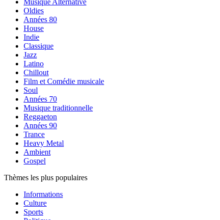
Musique Alternative
Oldies
Années 80
House
Indie
Classique
Jazz
Latino
Chillout
Film et Comédie musicale
Soul
Années 70
Musique traditionnelle
Reggaeton
Années 90
Trance
Heavy Metal
Ambient
Gospel
Thèmes les plus populaires
Informations
Culture
Sports