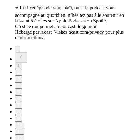
⭐ Et si cet épisode vous plaît, ou si le podcast vous
accompagne au quotidien, n’hésitez pas à le soutenir en
laissant 5 étoiles sur Apple Podcasts ou Spotify.
C’est ce qui permet au podcast de grandir.
Hébergé par Acast. Visitez acast.com/privacy pour plus
d'informations.
1
2
3
4
5
6
7
8
9
10
11
12