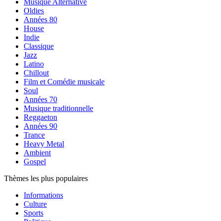
Musique Alternative
Oldies
Années 80
House
Indie
Classique
Jazz
Latino
Chillout
Film et Comédie musicale
Soul
Années 70
Musique traditionnelle
Reggaeton
Années 90
Trance
Heavy Metal
Ambient
Gospel
Thèmes les plus populaires
Informations
Culture
Sports