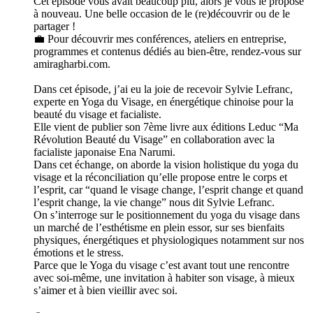
Cet épisode vous avait beaucoup plu, alors je vous le propose
à nouveau. Une belle occasion de le (re)découvrir ou de le
partager !
💼 Pour découvrir mes conférences, ateliers en entreprise,
programmes et contenus dédiés au bien-être, rendez-vous sur
amiragharbi.com.
Dans cet épisode, j’ai eu la joie de recevoir Sylvie Lefranc,
experte en Yoga du Visage, en énergétique chinoise pour la
beauté du visage et facialiste.
Elle vient de publier son 7ème livre aux éditions Leduc “Ma
Révolution Beauté du Visage” en collaboration avec la
facialiste japonaise Ena Narumi.
Dans cet échange, on aborde la vision holistique du yoga du
visage et la réconciliation qu’elle propose entre le corps et
l’esprit, car “quand le visage change, l’esprit change et quand
l’esprit change, la vie change” nous dit Sylvie Lefranc.
On s’interroge sur le positionnement du yoga du visage dans
un marché de l’esthétisme en plein essor, sur ses bienfaits
physiques, énergétiques et physiologiques notamment sur nos
émotions et le stress.
Parce que le Yoga du visage c’est avant tout une rencontre
avec soi-même, une invitation à habiter son visage, à mieux
s’aimer et à bien vieillir avec soi.