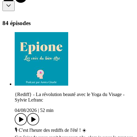
84 épisodes
{Rediff} - La révolution beauté avec le Yoga du Visage -
Sylvie Lefranc
04/08/2026
|
52 min
🎙️ C'est l'heure des rediffs de l'été ! ☀️