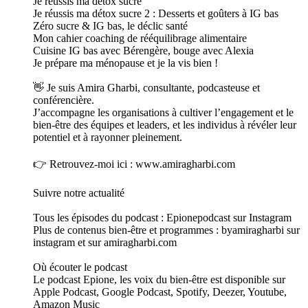
Je réussis ma détox sucre
Je réussis ma détox sucre 2 : Desserts et goûters à IG bas
Zéro sucre & IG bas, le déclic santé
Mon cahier coaching de rééquilibrage alimentaire
Cuisine IG bas avec Bérengère, bouge avec Alexia
Je prépare ma ménopause et je la vis bien !
👋 Je suis Amira Gharbi, consultante, podcasteuse et
conférencière.
J’accompagne les organisations à cultiver l’engagement et le
bien-être des équipes et leaders, et les individus à révéler leur
potentiel et à rayonner pleinement.
👉 Retrouvez-moi ici : www.amiragharbi.com
Suivre notre actualité
Tous les épisodes du podcast : Epionepodcast sur Instagram
Plus de contenus bien-être et programmes : byamiragharbi sur
instagram et sur amiragharbi.com
Où écouter le podcast
Le podcast Epione, les voix du bien-être est disponible sur
Apple Podcast, Google Podcast, Spotify, Deezer, Youtube,
Amazon Music