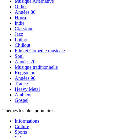
Musique Alternative
Oldies
Années 80
House
Indie
Classique
Jazz
Latino
Chillout
Film et Comédie musicale
Soul
Années 70
Musique traditionnelle
Reggaeton
Années 90
Trance
Heavy Metal
Ambient
Gospel
Thèmes les plus populaires
Informations
Culture
Sports