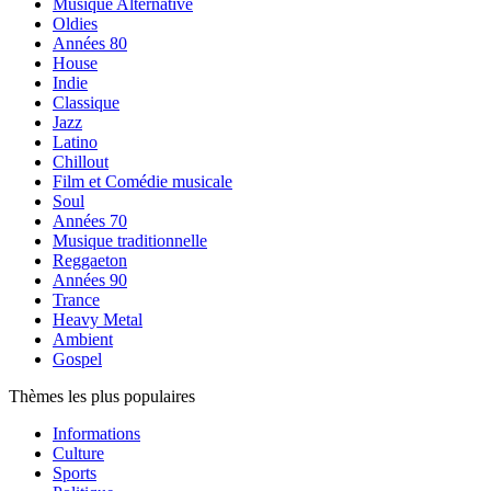
Musique Alternative
Oldies
Années 80
House
Indie
Classique
Jazz
Latino
Chillout
Film et Comédie musicale
Soul
Années 70
Musique traditionnelle
Reggaeton
Années 90
Trance
Heavy Metal
Ambient
Gospel
Thèmes les plus populaires
Informations
Culture
Sports