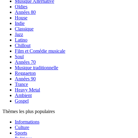
Musique Alternative
Oldies
Années 80
House
Indie
Classique
Jazz
Latino
Chillout
Film et Comédie musicale
Soul
Années 70
Musique traditionnelle
Reggaeton
Années 90
Trance
Heavy Metal
Ambient
Gospel
Thèmes les plus populaires
Informations
Culture
Sports