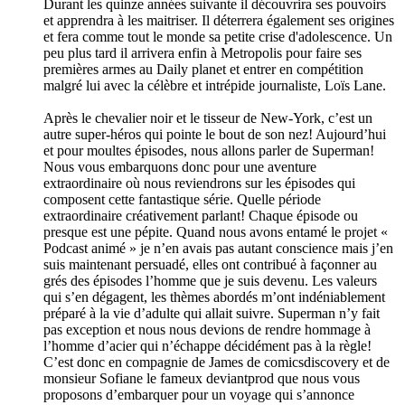
Durant les quinze années suivante il découvrira ses pouvoirs
et apprendra à les maitriser. Il déterrera également ses origines
et fera comme tout le monde sa petite crise d'adolescence. Un
peu plus tard il arrivera enfin à Metropolis pour faire ses
premières armes au Daily planet et entrer en compétition
malgré lui avec la célèbre et intrépide journaliste, Loïs Lane.
Après le chevalier noir et le tisseur de New-York, c’est un
autre super-héros qui pointe le bout de son nez! Aujourd’hui
et pour moultes épisodes, nous allons parler de Superman!
Nous vous embarquons donc pour une aventure
extraordinaire où nous reviendrons sur les épisodes qui
composent cette fantastique série. Quelle période
extraordinaire créativement parlant! Chaque épisode ou
presque est une pépite. Quand nous avons entamé le projet «
Podcast animé » je n’en avais pas autant conscience mais j’en
suis maintenant persuadé, elles ont contribué à façonner au
grés des épisodes l’homme que je suis devenu. Les valeurs
qui s’en dégagent, les thèmes abordés m’ont indéniablement
préparé à la vie d’adulte qui allait suivre. Superman n’y fait
pas exception et nous nous devions de rendre hommage à
l’homme d’acier qui n’échappe décidément pas à la règle!
C’est donc en compagnie de James de comicsdiscovery et de
monsieur Sofiane le fameux deviantprod que nous vous
proposons d’embarquer pour un voyage qui s’annonce