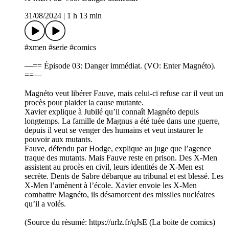
31/08/2024
|
1 h 13 min
#xmen #serie #comics
—== Épisode 03: Danger immédiat. (VO: Enter Magnéto).
==—
Magnéto veut libérer Fauve, mais celui-ci refuse car il veut un
procès pour plaider la cause mutante.
Xavier explique à Jubilé qu’il connaît Magnéto depuis
longtemps. La famille de Magnus a été tuée dans une guerre,
depuis il veut se venger des humains et veut instaurer le
pouvoir aux mutants.
Fauve, défendu par Hodge, explique au juge que l’agence
traque des mutants. Mais Fauve reste en prison. Des X-Men
assistent au procès en civil, leurs identités de X-Men est
secrète. Dents de Sabre débarque au tribunal et est blessé. Les
X-Men l’amènent à l’école. Xavier envoie les X-Men
combattre Magnéto, ils désamorcent des missiles nucléaires
qu’il a volés.
(Source du résumé: https://urlz.fr/qJsE (La boite de comics)