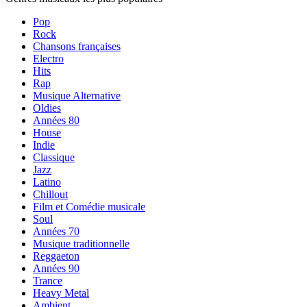
Pop
Rock
Chansons françaises
Electro
Hits
Rap
Musique Alternative
Oldies
Années 80
House
Indie
Classique
Jazz
Latino
Chillout
Film et Comédie musicale
Soul
Années 70
Musique traditionnelle
Reggaeton
Années 90
Trance
Heavy Metal
Ambient