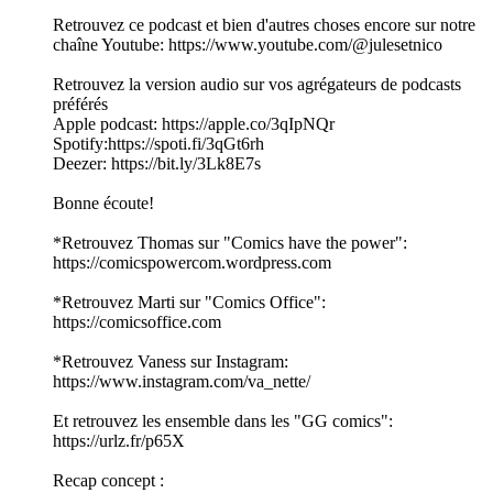
Retrouvez ce podcast et bien d'autres choses encore sur notre
chaîne Youtube: https://www.youtube.com/@julesetnico
Retrouvez la version audio sur vos agrégateurs de podcasts
préférés
Apple podcast: https://apple.co/3qIpNQr
Spotify:https://spoti.fi/3qGt6rh
Deezer: https://bit.ly/3Lk8E7s
Bonne écoute!
*Retrouvez Thomas sur "Comics have the power":
https://comicspowercom.wordpress.com
*Retrouvez Marti sur "Comics Office":
https://comicsoffice.com
*Retrouvez Vaness sur Instagram:
https://www.instagram.com/va_nette/
Et retrouvez les ensemble dans les "GG comics":
https://urlz.fr/p65X
Recap concept :