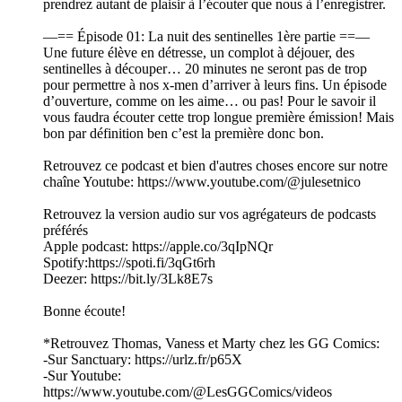
prendrez autant de plaisir à l’écouter que nous à l’enregistrer.
—== Épisode 01: La nuit des sentinelles 1ère partie ==—
Une future élève en détresse, un complot à déjouer, des
sentinelles à découper… 20 minutes ne seront pas de trop
pour permettre à nos x-men d’arriver à leurs fins. Un épisode
d’ouverture, comme on les aime… ou pas! Pour le savoir il
vous faudra écouter cette trop longue première émission! Mais
bon par définition ben c’est la première donc bon.
Retrouvez ce podcast et bien d'autres choses encore sur notre
chaîne Youtube: https://www.youtube.com/@julesetnico
Retrouvez la version audio sur vos agrégateurs de podcasts
préférés
Apple podcast: https://apple.co/3qIpNQr
Spotify:https://spoti.fi/3qGt6rh
Deezer: https://bit.ly/3Lk8E7s
Bonne écoute!
*Retrouvez Thomas, Vaness et Marty chez les GG Comics:
-Sur Sanctuary: https://urlz.fr/p65X
-Sur Youtube:
https://www.youtube.com/@LesGGComics/videos