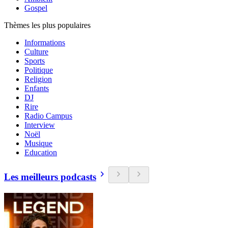
Gospel
Thèmes les plus populaires
Informations
Culture
Sports
Politique
Religion
Enfants
DJ
Rire
Radio Campus
Interview
Noël
Musique
Education
Les meilleurs podcasts