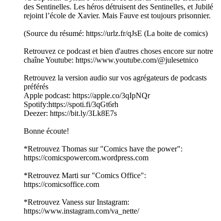
des Sentinelles. Les héros détruisent des Sentinelles, et Jubilé
rejoint l’école de Xavier. Mais Fauve est toujours prisonnier.
(Source du résumé: https://urlz.fr/qJsE (La boite de comics)
Retrouvez ce podcast et bien d'autres choses encore sur notre
chaîne Youtube: https://www.youtube.com/@julesetnico
Retrouvez la version audio sur vos agrégateurs de podcasts
préférés
Apple podcast: https://apple.co/3qIpNQr
Spotify:https://spoti.fi/3qGt6rh
Deezer: https://bit.ly/3Lk8E7s
Bonne écoute!
*Retrouvez Thomas sur "Comics have the power":
https://comicspowercom.wordpress.com
*Retrouvez Marti sur "Comics Office":
https://comicsoffice.com
*Retrouvez Vaness sur Instagram:
https://www.instagram.com/va_nette/