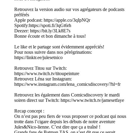
Retrouvez la version audio sur vos agrégateurs de podcasts
préférés
Apple podcast: https://apple.co/3qIpNQr
Spotify:https://spoti.fi/3qGt6rh
Deezer: https://bit.ly/3Lk8E7s
Bonne écoute et bon dimanche à tous!
Le like et le partage sont évidemment appréciés!
Pour nous suivre dans nos pérégrinations:
https://linktr.ee/julesetnico
Retrouvez Titou sur Twitch:
https://www.twitch.tv/titoupeinture
Retrouvez Léna sur Instagram:
https://www.instagram.com/lena_comicsdiscovery/?hl=fr
Retrouvez les également dans Comicsdiscovery le mardi
soiren direct sur Twitch: https://www.twitch.tv/jamesetfaye
Recap concept :
On n’est pas peu fiers de vous proposer ce podcast qui nous
trotte dans l’cigare depuis les débuts de notre aventure
Jules&Nico-lienne. C’est dire que ça a traîné !
Grands fans de Batman TAS, on s’est dit que ce serait