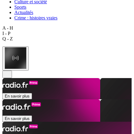
Culture et société
Sports
Actualités
Crime : histoires vraies
A - H
I - P
Q - Z
En savoir plus
En savoir plus