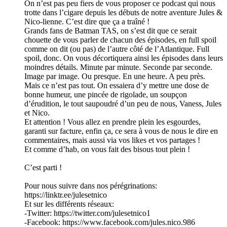
On n’est pas peu fiers de vous proposer ce podcast qui nous
trotte dans l’cigare depuis les débuts de notre aventure Jules &
Nico-lienne. C’est dire que ça a traîné !
Grands fans de Batman TAS, on s’est dit que ce serait
chouette de vous parler de chacun des épisodes, en full spoil
comme on dit (ou pas) de l’autre côté de l’Atlantique. Full
spoil, donc. On vous décortiquera ainsi les épisodes dans leurs
moindres détails. Minute par minute. Seconde par seconde.
Image par image. Ou presque. En une heure. A peu près.
Mais ce n’est pas tout. On essaiera d’y mettre une dose de
bonne humeur, une pincée de rigolade, un soupçon
d’érudition, le tout saupoudré d’un peu de nous, Vaness, Jules
et Nico.
Et attention ! Vous allez en prendre plein les esgourdes,
garanti sur facture, enfin ça, ce sera à vous de nous le dire en
commentaires, mais aussi via vos likes et vos partages !
Et comme d’hab, on vous fait des bisous tout plein !
C’est parti !
Pour nous suivre dans nos pérégrinations:
https://linktr.ee/julesetnico
Et sur les différents réseaux:
-Twitter: https://twitter.com/julesetnico1
-Facebook: https://www.facebook.com/jules.nico.986