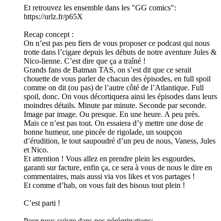
Et retrouvez les ensemble dans les "GG comics":
https://urlz.fr/p65X
Recap concept :
On n’est pas peu fiers de vous proposer ce podcast qui nous
trotte dans l’cigare depuis les débuts de notre aventure Jules &
Nico-lienne. C’est dire que ça a traîné !
Grands fans de Batman TAS, on s’est dit que ce serait
chouette de vous parler de chacun des épisodes, en full spoil
comme on dit (ou pas) de l’autre côté de l’Atlantique. Full
spoil, donc. On vous décortiquera ainsi les épisodes dans leurs
moindres détails. Minute par minute. Seconde par seconde.
Image par image. Ou presque. En une heure. A peu près.
Mais ce n’est pas tout. On essaiera d’y mettre une dose de
bonne humeur, une pincée de rigolade, un soupçon
d’érudition, le tout saupoudré d’un peu de nous, Vaness, Jules
et Nico.
Et attention ! Vous allez en prendre plein les esgourdes,
garanti sur facture, enfin ça, ce sera à vous de nous le dire en
commentaires, mais aussi via vos likes et vos partages !
Et comme d’hab, on vous fait des bisous tout plein !
C’est parti !
Pour nous suivre dans nos pérégrinations: