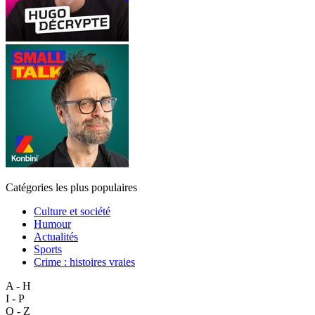
Catégories les plus populaires
Culture et société
Humour
Actualités
Sports
Crime : histoires vraies
A - H
I - P
Q - Z