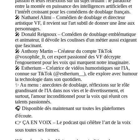
passion et leurs réflexions sur un sujet brûlant : le paradoxe
entre la montée en puissance des intelligences artificielles et
l’intérêt croissant pour les comédiens de doublage français.
🎤 Nathanel Alimi – Comédien de doublage et directeur
artistique VF, il revient sur l'art subtil de donner une âme aux
personnages.
🎤 Donald Reignoux – Comédien de doublage emblématique
et animateur, il dévoile les coulisses d'un métier aussi exigeant
que fascinant.
🎤 Anthony Martin – Créateur du compte TikTok
@voxophile_fr, cet expert passionné des VF décrypte
l'engouement pour les voix qui marquent notre imaginaire.
🎤 Estherium – Créatrice de vidéos humoristiques sur l'IA,
connue sur TikTok (@estherium__), elle explore avec humour
la technologie dans son quotidien.
✨ Au menu : anecdotes de doublage, réflexions sur le rôle
grandissant de l'IA dans nos vies et le divertissement, et
surtout, l'amour inconditionnel pour la voix qui réunit ces
talents passionnés.
🎧 Disponible dès maintenant sur toutes les plateformes
d'écoute.
👉 ÇA EN VOIX – Le podcast qui célèbre l’art de la voix
sous toutes ses formes.