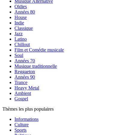
Musique Alternative
Oldies
Années 80
House
Indie
Classique
Jazz
Latino
Chillout
Film et Comédie musicale
Soul
Années 70
Musique traditionnelle
Reggaeton
Années 90
Trance
Heavy Metal
Ambient
Gospel
Thèmes les plus populaires
Informations
Culture
Sports