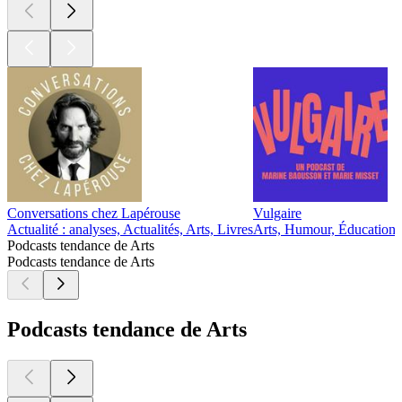
Conversations chez Lapérouse
Vulgaire
L
Actualité : analyses, Actualités, Arts, Livres
Arts, Humour, Éducation
A
Podcasts tendance de Arts
Podcasts tendance de Arts
Podcasts tendance de Arts