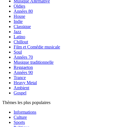
Musique Alternative
Oldies
Années 80
House
Indie
Classique
Jazz
Latino
Chillout
Film et Comédie musicale
Soul
Années 70
Musique traditionnelle
Reggaeton
Années 90
Trance
Heavy Metal
Ambient
Gospel
Thèmes les plus populaires
Informations
Culture
Sports