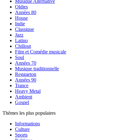
Musique Alternative
Oldies
Années 80
House
Indie
Classique
Jazz
Latino
Chillout
Film et Comédie musicale
Soul
Années 70
Musique traditionnelle
Reggaeton
Années 90
Trance
Heavy Metal
Ambient
Gospel
Thèmes les plus populaires
Informations
Culture
Sports