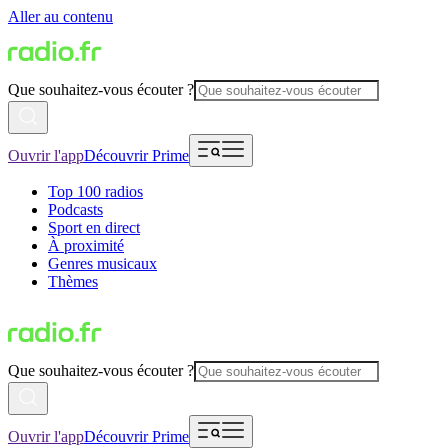
Aller au contenu
Que souhaitez-vous écouter ?
Ouvrir l'app
Découvrir Prime
Top 100 radios
Podcasts
Sport en direct
À proximité
Genres musicaux
Thèmes
Que souhaitez-vous écouter ?
Ouvrir l'app
Découvrir Prime