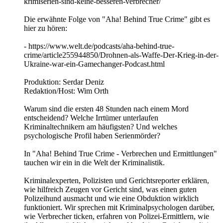
krimiserien-sind-keine-besseren-verbrecher/
Die erwähnte Folge von "Aha! Behind True Crime" gibt es
hier zu hören:
- https://www.welt.de/podcasts/aha-behind-true-
crime/article255944850/Drohnen-als-Waffe-Der-Krieg-in-der-
Ukraine-war-ein-Gamechanger-Podcast.html
Produktion: Serdar Deniz
Redaktion/Host: Wim Orth
Warum sind die ersten 48 Stunden nach einem Mord
entscheidend? Welche Irrtümer unterlaufen
Kriminaltechnikern am häufigsten? Und welches
psychologische Profil haben Serienmörder?
In "Aha! Behind True Crime - Verbrechen und Ermittlungen"
tauchen wir ein in die Welt der Kriminalistik.
Kriminalexperten, Polizisten und Gerichtsreporter erklären,
wie hilfreich Zeugen vor Gericht sind, was einen guten
Polizeihund ausmacht und wie eine Obduktion wirklich
funktioniert. Wir sprechen mit Kriminalpsychologen darüber,
wie Verbrecher ticken, erfahren von Polizei-Ermittlern, wie