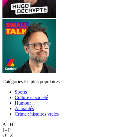
Catégories les plus populaires
Sports
Culture et société
Humour
Actualités
Crime : histoires vraies
A - H
I - P
Q - Z