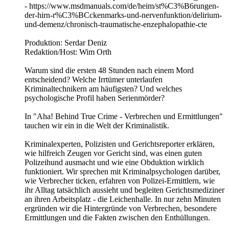
- https://www.msdmanuals.com/de/heim/st%C3%B6rungen-
der-hirn-r%C3%BCckenmarks-und-nervenfunktion/delirium-
und-demenz/chronisch-traumatische-enzephalopathie-cte
Produktion: Serdar Deniz
Redaktion/Host: Wim Orth
Warum sind die ersten 48 Stunden nach einem Mord
entscheidend? Welche Irrtümer unterlaufen
Kriminaltechnikern am häufigsten? Und welches
psychologische Profil haben Serienmörder?
In "Aha! Behind True Crime - Verbrechen und Ermittlungen"
tauchen wir ein in die Welt der Kriminalistik.
Kriminalexperten, Polizisten und Gerichtsreporter erklären,
wie hilfreich Zeugen vor Gericht sind, was einen guten
Polizeihund ausmacht und wie eine Obduktion wirklich
funktioniert. Wir sprechen mit Kriminalpsychologen darüber,
wie Verbrecher ticken, erfahren von Polizei-Ermittlern, wie
ihr Alltag tatsächlich aussieht und begleiten Gerichtsmediziner
an ihren Arbeitsplatz - die Leichenhalle. In nur zehn Minuten
ergründen wir die Hintergründe von Verbrechen, besondere
Ermittlungen und die Fakten zwischen den Enthüllungen.