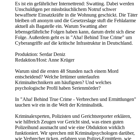
Es ist ein gefährlicher Internettrend: Swatting. Dabei werden
Unschuldigen per missbräuchlichem Notruf schwer
bewaffnete Einsatzkräfte in die Wohnung geschickt. Die Täter
bleiben oft anonym und die Gesetzeslage stuft die Fehlalarme
aktuell als Bagatelle ein. Warum Swatting aber
lebensgefährliche Folgen haben kann, darum dreht sich diese
Folge. Außerdem geht es in "Aha! Behind True Crime" um
Cyberangriffe auf die kritische Infrastruktur in Deutschland.
Produktion: Serdar Deniz
Redaktion/Host: Anne Krüger
Warum sind die ersten 48 Stunden nach einem Mord
entscheidend? Welche Irrtümer unterlaufen
Kriminaltechnikern am häufigsten? Und welches
psychologische Profil haben Serienmörder?
In "Aha! Behind True Crime - Verbrechen und Ermittlungen"
tauchen wir ein in die Welt der Kriminalistik.
Kriminalexperten, Polizisten und Gerichtsreporter erklären,
wie hilfreich Zeugen vor Gericht sind, was einen guten
Polizeihund ausmacht und wie eine Obduktion wirklich
funktioniert. Wir sprechen mit Kriminalpsychologen darüber,
wie Verbrecher ticken, erfahren von Polizei-Ermittlern, wie