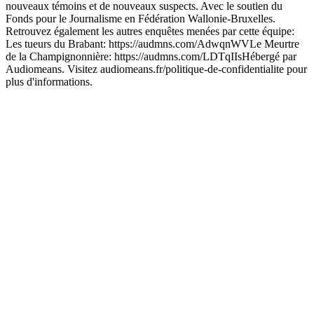
nouveaux témoins et de nouveaux suspects. Avec le soutien du
Fonds pour le Journalisme en Fédération Wallonie-Bruxelles.
Retrouvez également les autres enquêtes menées par cette équipe:
Les tueurs du Brabant: https://audmns.com/AdwqnWVLe Meurtre
de la Champignonnière: https://audmns.com/LDTqIIsHébergé par
Audiomeans. Visitez audiomeans.fr/politique-de-confidentialite pour
plus d'informations.
Site web du podcast