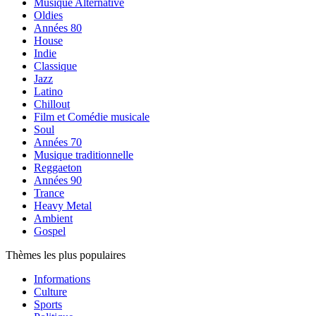
Musique Alternative
Oldies
Années 80
House
Indie
Classique
Jazz
Latino
Chillout
Film et Comédie musicale
Soul
Années 70
Musique traditionnelle
Reggaeton
Années 90
Trance
Heavy Metal
Ambient
Gospel
Thèmes les plus populaires
Informations
Culture
Sports