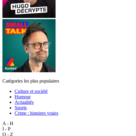
Catégories les plus populaires
Culture et société
Humour
Actualités
Sports
Crime : histoires vraies
A - H
I - P
Q - Z