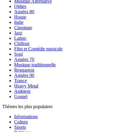
Musique Alternative
Oldies
Années 80
House
Indie
Classique
Jazz
Latino
Chillout
Film et Comédie musicale
Soul
Années 70
Musique traditionnelle
Reggaeton
Années 90
Trance
Heavy Metal
Ambient
Gospel
Thèmes les plus populaires
Informations
Culture
Sports