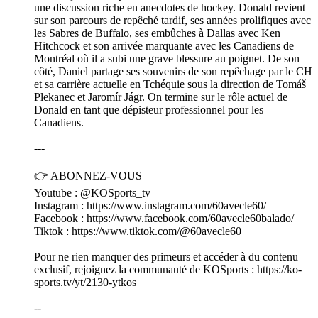
une discussion riche en anecdotes de hockey. Donald revient
sur son parcours de repêché tardif, ses années prolifiques avec
les Sabres de Buffalo, ses embûches à Dallas avec Ken
Hitchcock et son arrivée marquante avec les Canadiens de
Montréal où il a subi une grave blessure au poignet. De son
côté, Daniel partage ses souvenirs de son repêchage par le CH
et sa carrière actuelle en Tchéquie sous la direction de Tomáš
Plekanec et Jaromír Jágr. On termine sur le rôle actuel de
Donald en tant que dépisteur professionnel pour les
Canadiens.
---
👉 ABONNEZ-VOUS
Youtube : @KOSports_tv
Instagram : https://www.instagram.com/60avecle60/
Facebook : https://www.facebook.com/60avecle60balado/
Tiktok : https://www.tiktok.com/@60avecle60
Pour ne rien manquer des primeurs et accéder à du contenu
exclusif, rejoignez la communauté de KOSports : https://ko-
sports.tv/yt/2130-ytkos
--