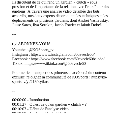
Ils discutent de ce qui rend un gardien « clutch » sous
pression et de l'importance de la relation avec l'entraîneur des
gardiens. À travers une analyse vidéo détaillée des buts
accordés, nos deux experts décortiquent les techniques et les
déplacements de plusieurs gardiens, dont Andrei Vasilevskiy,
Juuse Saros, Ilya Sorokin, Jacob Fowler et Jakub Dobeš.
---
👉 ABONNEZ-VOUS
Youtube : @KOSports_tv
Instagram : https://www.instagram.com/60avecle60/
Facebook : https://www.facebook.com/60avecle60balado/
Tiktok : https://www.tiktok.com/@60avecle60
Pour ne rien manquer des primeurs et accéder à du contenu
exclusif, rejoignez la communauté de KOSports : https://ko-
sports.tv/yt/2130-ytkos
--
00:00:00 - Introduction
00:01:27 - Qu'est-ce qu'un gardien « clutch » ?.
00:10:03 - Début de l'analyse vidéo