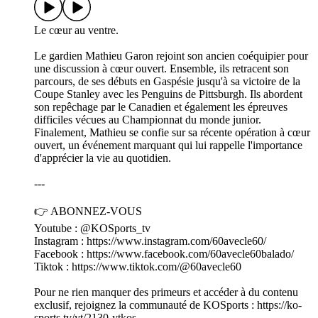
Le cœur au ventre.
Le gardien Mathieu Garon rejoint son ancien coéquipier pour
une discussion à cœur ouvert. Ensemble, ils retracent son
parcours, de ses débuts en Gaspésie jusqu'à sa victoire de la
Coupe Stanley avec les Penguins de Pittsburgh. Ils abordent
son repêchage par le Canadien et également les épreuves
difficiles vécues au Championnat du monde junior.
Finalement, Mathieu se confie sur sa récente opération à cœur
ouvert, un événement marquant qui lui rappelle l'importance
d'apprécier la vie au quotidien.
---
👉 ABONNEZ-VOUS
Youtube : @KOSports_tv
Instagram : https://www.instagram.com/60avecle60/
Facebook : https://www.facebook.com/60avecle60balado/
Tiktok : https://www.tiktok.com/@60avecle60
Pour ne rien manquer des primeurs et accéder à du contenu
exclusif, rejoignez la communauté de KOSports : https://ko-
sports.tv/yt/2130-ytkos