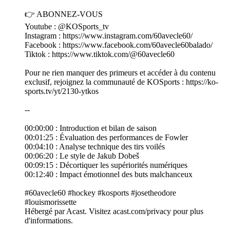
👉 ABONNEZ-VOUS
Youtube : @KOSports_tv
Instagram : https://www.instagram.com/60avecle60/
Facebook : https://www.facebook.com/60avecle60balado/
Tiktok : https://www.tiktok.com/@60avecle60
Pour ne rien manquer des primeurs et accéder à du contenu
exclusif, rejoignez la communauté de KOSports : https://ko-
sports.tv/yt/2130-ytkos
--
00:00:00 : Introduction et bilan de saison
00:01:25 : Évaluation des performances de Fowler
00:04:10 : Analyse technique des tirs voilés
00:06:20 : Le style de Jakub Dobeš
00:09:15 : Décortiquer les supériorités numériques
00:12:40 : Impact émotionnel des buts malchanceux
#60avecle60 #hockey #kosports #josetheodore
#louismorissette
Hébergé par Acast. Visitez acast.com/privacy pour plus
d'informations.