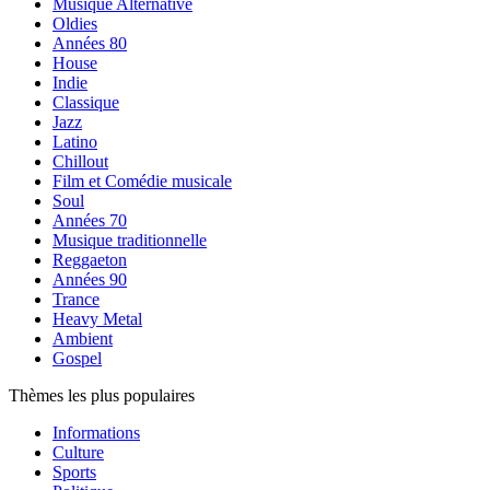
Musique Alternative
Oldies
Années 80
House
Indie
Classique
Jazz
Latino
Chillout
Film et Comédie musicale
Soul
Années 70
Musique traditionnelle
Reggaeton
Années 90
Trance
Heavy Metal
Ambient
Gospel
Thèmes les plus populaires
Informations
Culture
Sports