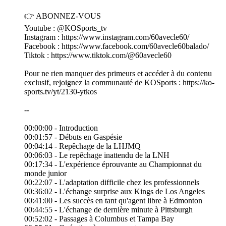
👉 ABONNEZ-VOUS
Youtube : @KOSports_tv
Instagram : https://www.instagram.com/60avecle60/
Facebook : https://www.facebook.com/60avecle60balado/
Tiktok : https://www.tiktok.com/@60avecle60
Pour ne rien manquer des primeurs et accéder à du contenu
exclusif, rejoignez la communauté de KOSports : https://ko-
sports.tv/yt/2130-ytkos
--
00:00:00 - Introduction
00:01:57 - Débuts en Gaspésie
00:04:14 - Repêchage de la LHJMQ
00:06:03 - Le repêchage inattendu de la LNH
00:17:34 - L'expérience éprouvante au Championnat du
monde junior
00:22:07 - L'adaptation difficile chez les professionnels
00:36:02 - L'échange surprise aux Kings de Los Angeles
00:41:00 - Les succès en tant qu'agent libre à Edmonton
00:44:55 - L'échange de dernière minute à Pittsburgh
00:52:02 - Passages à Columbus et Tampa Bay