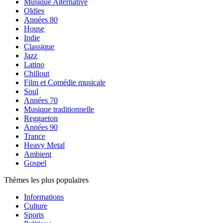
Musique Alternative
Oldies
Années 80
House
Indie
Classique
Jazz
Latino
Chillout
Film et Comédie musicale
Soul
Années 70
Musique traditionnelle
Reggaeton
Années 90
Trance
Heavy Metal
Ambient
Gospel
Thèmes les plus populaires
Informations
Culture
Sports