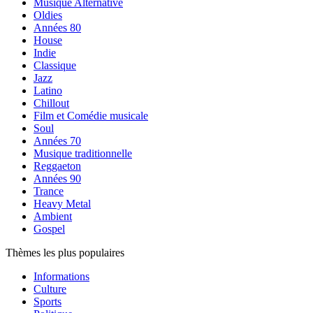
Musique Alternative
Oldies
Années 80
House
Indie
Classique
Jazz
Latino
Chillout
Film et Comédie musicale
Soul
Années 70
Musique traditionnelle
Reggaeton
Années 90
Trance
Heavy Metal
Ambient
Gospel
Thèmes les plus populaires
Informations
Culture
Sports