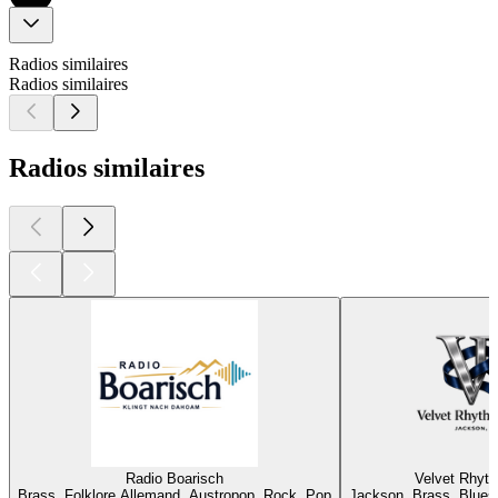
Radios similaires
Radios similaires
Radios similaires
Radio Boarisch
Velvet Rhyt
Brass, Folklore Allemand, Austropop, Rock, Pop
Jackson, Brass, Blues