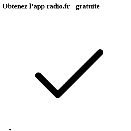
Obtenez l’app radio.fr gratuite