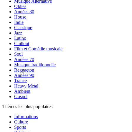
Musique Alternative
Oldies
Années 80
House
Indie
Classique
Jazz
Latino
Chillout
Film et Comédie musicale
Soul
Années 70
Musique traditionnelle
Reggaeton
Années 90
Trance
Heavy Metal
Ambient
Gospel
Thèmes les plus populaires
Informations
Culture
Sports