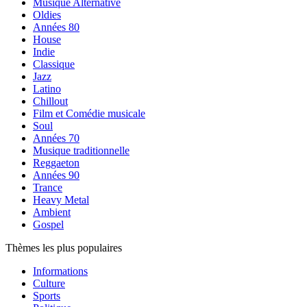
Musique Alternative
Oldies
Années 80
House
Indie
Classique
Jazz
Latino
Chillout
Film et Comédie musicale
Soul
Années 70
Musique traditionnelle
Reggaeton
Années 90
Trance
Heavy Metal
Ambient
Gospel
Thèmes les plus populaires
Informations
Culture
Sports