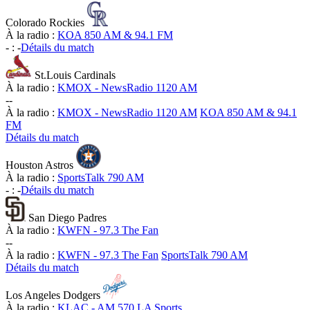
Colorado Rockies
À la radio :
KOA 850 AM & 94.1 FM
-
:
-
Détails du match
St.Louis Cardinals
À la radio :
KMOX - NewsRadio 1120 AM
-
-
À la radio :
KMOX - NewsRadio 1120 AM
KOA 850 AM & 94.1
FM
Détails du match
Houston Astros
À la radio :
SportsTalk 790 AM
-
:
-
Détails du match
San Diego Padres
À la radio :
KWFN - 97.3 The Fan
-
-
À la radio :
KWFN - 97.3 The Fan
SportsTalk 790 AM
Détails du match
Los Angeles Dodgers
À la radio :
KLAC - AM 570 LA Sports