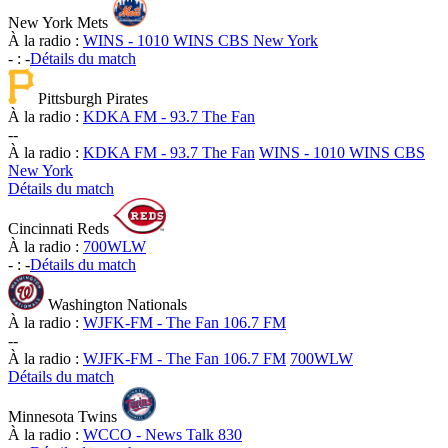
New York Mets
À la radio :
WINS - 1010 WINS CBS New York
-
:
-
Détails du match
Pittsburgh Pirates
À la radio :
KDKA FM - 93.7 The Fan
-
-
À la radio :
KDKA FM - 93.7 The Fan
WINS - 1010 WINS CBS
New York
Détails du match
Cincinnati Reds
À la radio :
700WLW
-
:
-
Détails du match
Washington Nationals
À la radio :
WJFK-FM - The Fan 106.7 FM
-
-
À la radio :
WJFK-FM - The Fan 106.7 FM
700WLW
Détails du match
Minnesota Twins
À la radio :
WCCO - News Talk 830