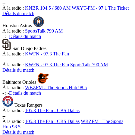
-
-
À la radio :
KNBR 104.5 / 680 AM
WXYT-FM - 97.1 The Ticket
Détails du match
Houston Astros
À la radio :
SportsTalk 790 AM
-
:
-
Détails du match
San Diego Padres
À la radio :
KWFN - 97.3 The Fan
-
-
À la radio :
KWFN - 97.3 The Fan
SportsTalk 790 AM
Détails du match
Baltimore Orioles
À la radio :
WBZFM - The Sports Hub 98.5
-
:
-
Détails du match
Texas Rangers
À la radio :
105.3 The Fan - CBS Dallas
-
-
À la radio :
105.3 The Fan - CBS Dallas
WBZFM - The Sports
Hub 98.5
Détails du match