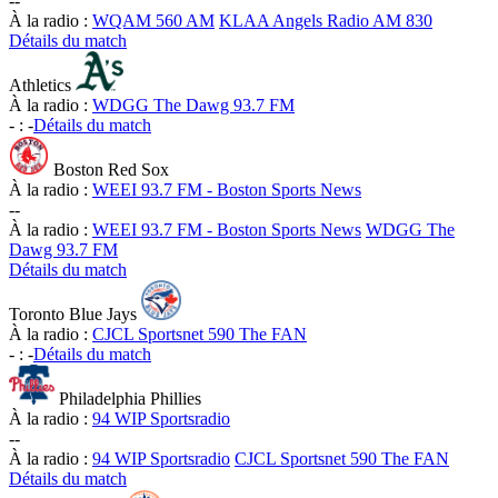
-
-
À la radio :
WQAM 560 AM
KLAA Angels Radio AM 830
Détails du match
Athletics
À la radio :
WDGG The Dawg 93.7 FM
-
:
-
Détails du match
Boston Red Sox
À la radio :
WEEI 93.7 FM - Boston Sports News
-
-
À la radio :
WEEI 93.7 FM - Boston Sports News
WDGG The
Dawg 93.7 FM
Détails du match
Toronto Blue Jays
À la radio :
CJCL Sportsnet 590 The FAN
-
:
-
Détails du match
Philadelphia Phillies
À la radio :
94 WIP Sportsradio
-
-
À la radio :
94 WIP Sportsradio
CJCL Sportsnet 590 The FAN
Détails du match