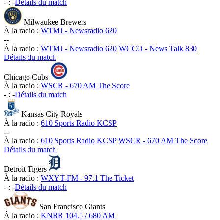
-
:
-
Détails du match
Milwaukee Brewers
À la radio :
WTMJ - Newsradio 620
-
-
À la radio :
WTMJ - Newsradio 620
WCCO - News Talk 830
Détails du match
Chicago Cubs
À la radio :
WSCR - 670 AM The Score
-
:
-
Détails du match
Kansas City Royals
À la radio :
610 Sports Radio KCSP
-
-
À la radio :
610 Sports Radio KCSP
WSCR - 670 AM The Score
Détails du match
Detroit Tigers
À la radio :
WXYT-FM - 97.1 The Ticket
-
:
-
Détails du match
San Francisco Giants
À la radio :
KNBR 104.5 / 680 AM