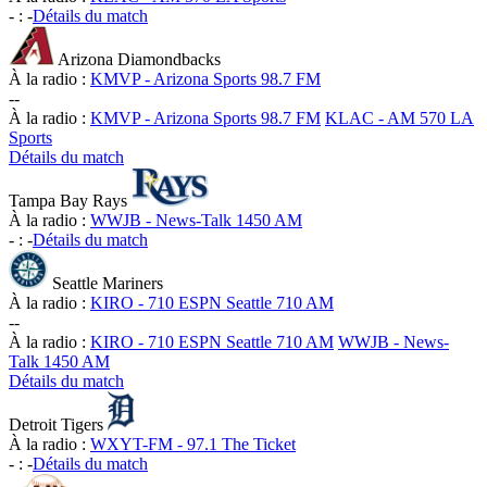
-
:
-
Détails du match
Arizona Diamondbacks
À la radio :
KMVP - Arizona Sports 98.7 FM
-
-
À la radio :
KMVP - Arizona Sports 98.7 FM
KLAC - AM 570 LA
Sports
Détails du match
Tampa Bay Rays
À la radio :
WWJB - News-Talk 1450 AM
-
:
-
Détails du match
Seattle Mariners
À la radio :
KIRO - 710 ESPN Seattle 710 AM
-
-
À la radio :
KIRO - 710 ESPN Seattle 710 AM
WWJB - News-
Talk 1450 AM
Détails du match
Detroit Tigers
À la radio :
WXYT-FM - 97.1 The Ticket
-
:
-
Détails du match