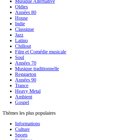
Musique Alternative
Oldies
Années 80
House
Indie
Classique
Jazz
Latino
Chillout
Film et Comédie musicale
Soul
Années 70
Musique traditionnelle
Reggaeton
Années 90
Trance
Heavy Metal
Ambient
Gospel
Thèmes les plus populaires
Informations
Culture
Sports