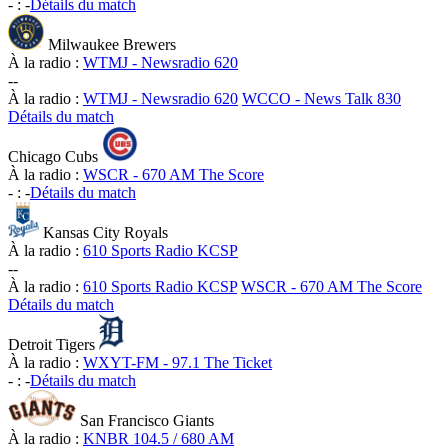
-
:
-
Détails du match
Milwaukee Brewers
À la radio :
WTMJ - Newsradio 620
-
-
À la radio :
WTMJ - Newsradio 620
WCCO - News Talk 830
Détails du match
Chicago Cubs
À la radio :
WSCR - 670 AM The Score
-
:
-
Détails du match
Kansas City Royals
À la radio :
610 Sports Radio KCSP
-
-
À la radio :
610 Sports Radio KCSP
WSCR - 670 AM The Score
Détails du match
Detroit Tigers
À la radio :
WXYT-FM - 97.1 The Ticket
-
:
-
Détails du match
San Francisco Giants
À la radio :
KNBR 104.5 / 680 AM