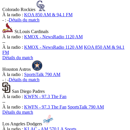
Colorado Rockies
À la radio :
KOA 850 AM & 94.1 FM
-
:
-
Détails du match
St.Louis Cardinals
À la radio :
KMOX - NewsRadio 1120 AM
-
-
À la radio :
KMOX - NewsRadio 1120 AM
KOA 850 AM & 94.1
FM
Détails du match
Houston Astros
À la radio :
SportsTalk 790 AM
-
:
-
Détails du match
San Diego Padres
À la radio :
KWFN - 97.3 The Fan
-
-
À la radio :
KWFN - 97.3 The Fan
SportsTalk 790 AM
Détails du match
Los Angeles Dodgers
À la radio :
KLAC - AM 570 LA Sports