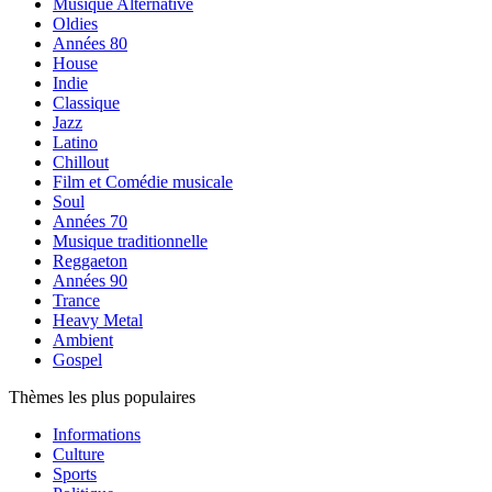
Musique Alternative
Oldies
Années 80
House
Indie
Classique
Jazz
Latino
Chillout
Film et Comédie musicale
Soul
Années 70
Musique traditionnelle
Reggaeton
Années 90
Trance
Heavy Metal
Ambient
Gospel
Thèmes les plus populaires
Informations
Culture
Sports