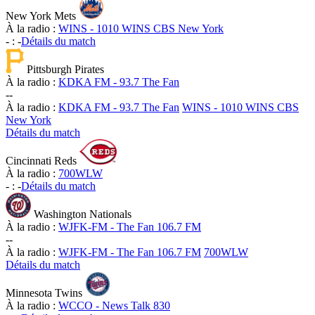
New York Mets
À la radio :
WINS - 1010 WINS CBS New York
-
:
-
Détails du match
Pittsburgh Pirates
À la radio :
KDKA FM - 93.7 The Fan
-
-
À la radio :
KDKA FM - 93.7 The Fan
WINS - 1010 WINS CBS
New York
Détails du match
Cincinnati Reds
À la radio :
700WLW
-
:
-
Détails du match
Washington Nationals
À la radio :
WJFK-FM - The Fan 106.7 FM
-
-
À la radio :
WJFK-FM - The Fan 106.7 FM
700WLW
Détails du match
Minnesota Twins
À la radio :
WCCO - News Talk 830