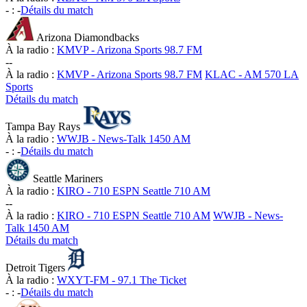
-
:
-
Détails du match
Arizona Diamondbacks
À la radio :
KMVP - Arizona Sports 98.7 FM
-
-
À la radio :
KMVP - Arizona Sports 98.7 FM
KLAC - AM 570 LA
Sports
Détails du match
Tampa Bay Rays
À la radio :
WWJB - News-Talk 1450 AM
-
:
-
Détails du match
Seattle Mariners
À la radio :
KIRO - 710 ESPN Seattle 710 AM
-
-
À la radio :
KIRO - 710 ESPN Seattle 710 AM
WWJB - News-
Talk 1450 AM
Détails du match
Detroit Tigers
À la radio :
WXYT-FM - 97.1 The Ticket
-
:
-
Détails du match