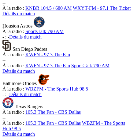
-
-
À la radio :
KNBR 104.5 / 680 AM
WXYT-FM - 97.1 The Ticket
Détails du match
Houston Astros
À la radio :
SportsTalk 790 AM
-
:
-
Détails du match
San Diego Padres
À la radio :
KWFN - 97.3 The Fan
-
-
À la radio :
KWFN - 97.3 The Fan
SportsTalk 790 AM
Détails du match
Baltimore Orioles
À la radio :
WBZFM - The Sports Hub 98.5
-
:
-
Détails du match
Texas Rangers
À la radio :
105.3 The Fan - CBS Dallas
-
-
À la radio :
105.3 The Fan - CBS Dallas
WBZFM - The Sports
Hub 98.5
Détails du match