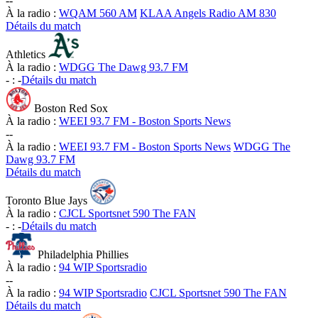
-
-
À la radio :
WQAM 560 AM
KLAA Angels Radio AM 830
Détails du match
Athletics
À la radio :
WDGG The Dawg 93.7 FM
-
:
-
Détails du match
Boston Red Sox
À la radio :
WEEI 93.7 FM - Boston Sports News
-
-
À la radio :
WEEI 93.7 FM - Boston Sports News
WDGG The
Dawg 93.7 FM
Détails du match
Toronto Blue Jays
À la radio :
CJCL Sportsnet 590 The FAN
-
:
-
Détails du match
Philadelphia Phillies
À la radio :
94 WIP Sportsradio
-
-
À la radio :
94 WIP Sportsradio
CJCL Sportsnet 590 The FAN
Détails du match