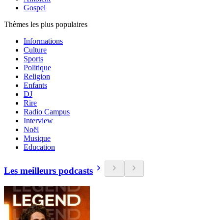
Gospel
Thèmes les plus populaires
Informations
Culture
Sports
Politique
Religion
Enfants
DJ
Rire
Radio Campus
Interview
Noël
Musique
Education
Les meilleurs podcasts