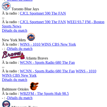
Toronto Blue Jays
À la radio :
CJCL Sportsnet 590 The FAN
-
-
À la radio :
CJCL Sportsnet 590 The FAN
WEEI 93.7 FM - Boston
Sports News
Détails du match
New York Mets
À la radio :
WINS - 1010 WINS CBS New York
-
:
-
Détails du match
Atlanta Braves
À la radio :
WCNN - Sports Radio 680 The Fan
-
-
À la radio :
WCNN - Sports Radio 680 The Fan
WINS - 1010
WINS CBS New York
Détails du match
Baltimore Orioles
À la radio :
WBZFM - The Sports Hub 98.5
-
:
-
Détails du match