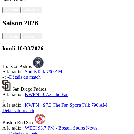
|
<
retour
suivant
>
Saison
2026
|
<
retour
suivant
>
lundi
10/08/2026
Houston Astros
À la radio :
SportsTalk 790 AM
-
:
-
Détails du match
San Diego Padres
À la radio :
KWFN - 97.3 The Fan
-
-
À la radio :
KWFN - 97.3 The Fan
SportsTalk 790 AM
Détails du match
Boston Red Sox
À la radio :
WEEI 93.7 FM - Boston Sports News
-
:
-
Détails du match