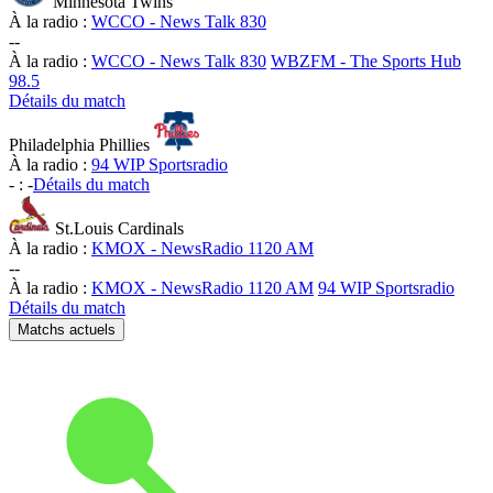
Minnesota Twins
À la radio :
WCCO - News Talk 830
-
-
À la radio :
WCCO - News Talk 830
WBZFM - The Sports Hub
98.5
Détails du match
Philadelphia Phillies
À la radio :
94 WIP Sportsradio
-
:
-
Détails du match
St.Louis Cardinals
À la radio :
KMOX - NewsRadio 1120 AM
-
-
À la radio :
KMOX - NewsRadio 1120 AM
94 WIP Sportsradio
Détails du match
Matchs actuels