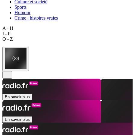
Culture et société
Sports
Humour
Crime : histoires vraies
A - H
I - P
Q - Z
En savoir plus
En savoir plus