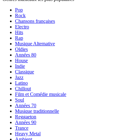
Pop
Rock
Chansons françaises
Electro
Hits
Rap
Musique Alternative
Oldies
Années 80
House
Indie
Classique
Jazz
Latino
Chillout
Film et Comédie musicale
Soul
Années 70
Musique traditionnelle
Reggaeton
Années 90
Trance
Heavy Metal
Ambient