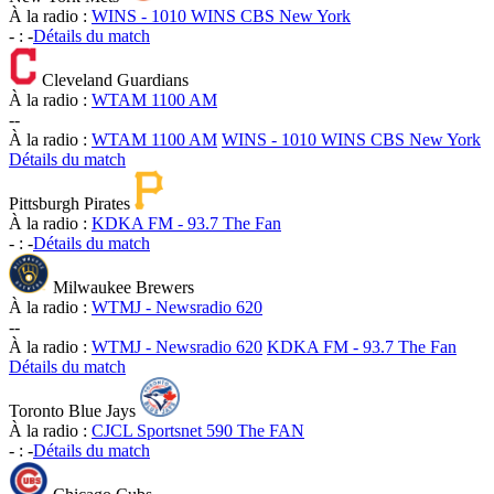
À la radio :
WINS - 1010 WINS CBS New York
-
:
-
Détails du match
Cleveland Guardians
À la radio :
WTAM 1100 AM
-
-
À la radio :
WTAM 1100 AM
WINS - 1010 WINS CBS New York
Détails du match
Pittsburgh Pirates
À la radio :
KDKA FM - 93.7 The Fan
-
:
-
Détails du match
Milwaukee Brewers
À la radio :
WTMJ - Newsradio 620
-
-
À la radio :
WTMJ - Newsradio 620
KDKA FM - 93.7 The Fan
Détails du match
Toronto Blue Jays
À la radio :
CJCL Sportsnet 590 The FAN
-
:
-
Détails du match