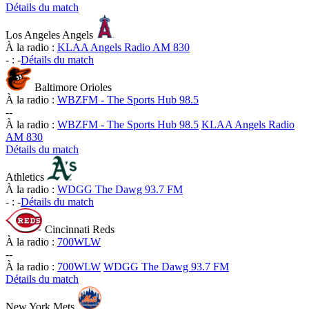
Détails du match
Los Angeles Angels
À la radio :
KLAA Angels Radio AM 830
-
:
-
Détails du match
Baltimore Orioles
À la radio :
WBZFM - The Sports Hub 98.5
-
-
À la radio :
WBZFM - The Sports Hub 98.5
KLAA Angels Radio
AM 830
Détails du match
Athletics
À la radio :
WDGG The Dawg 93.7 FM
-
:
-
Détails du match
Cincinnati Reds
À la radio :
700WLW
-
-
À la radio :
700WLW
WDGG The Dawg 93.7 FM
Détails du match
New York Mets