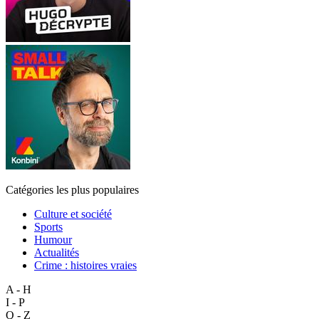
Catégories les plus populaires
Culture et société
Sports
Humour
Actualités
Crime : histoires vraies
A - H
I - P
Q - Z