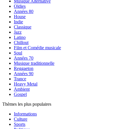
Musique Alternative
Oldies
Années 80
House
Indie
Classique
Jazz
Latino
Chillout
Film et Comédie musicale
Soul
Années 70
Musique traditionnelle
Reggaeton
Années 90
Trance
Heavy Metal
Ambient
Gospel
Thèmes les plus populaires
Informations
Culture
Sports