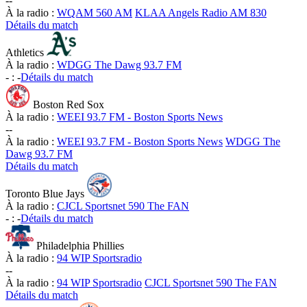
-
-
À la radio :
WQAM 560 AM
KLAA Angels Radio AM 830
Détails du match
Athletics
À la radio :
WDGG The Dawg 93.7 FM
-
:
-
Détails du match
Boston Red Sox
À la radio :
WEEI 93.7 FM - Boston Sports News
-
-
À la radio :
WEEI 93.7 FM - Boston Sports News
WDGG The
Dawg 93.7 FM
Détails du match
Toronto Blue Jays
À la radio :
CJCL Sportsnet 590 The FAN
-
:
-
Détails du match
Philadelphia Phillies
À la radio :
94 WIP Sportsradio
-
-
À la radio :
94 WIP Sportsradio
CJCL Sportsnet 590 The FAN
Détails du match