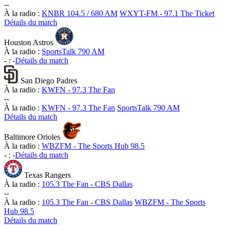
-
-
À la radio :
KNBR 104.5 / 680 AM
WXYT-FM - 97.1 The Ticket
Détails du match
Houston Astros
À la radio :
SportsTalk 790 AM
-
:
-
Détails du match
San Diego Padres
À la radio :
KWFN - 97.3 The Fan
-
-
À la radio :
KWFN - 97.3 The Fan
SportsTalk 790 AM
Détails du match
Baltimore Orioles
À la radio :
WBZFM - The Sports Hub 98.5
-
:
-
Détails du match
Texas Rangers
À la radio :
105.3 The Fan - CBS Dallas
-
-
À la radio :
105.3 The Fan - CBS Dallas
WBZFM - The Sports
Hub 98.5
Détails du match