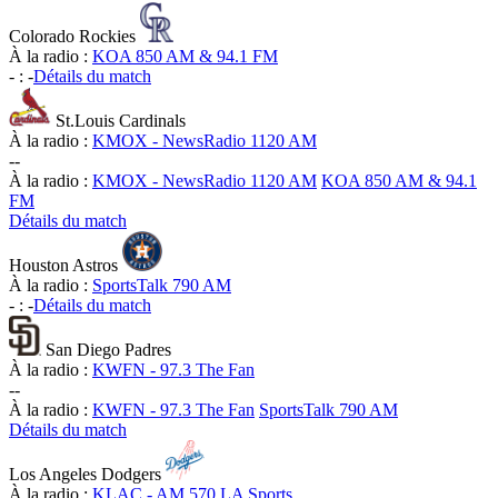
Colorado Rockies
À la radio :
KOA 850 AM & 94.1 FM
-
:
-
Détails du match
St.Louis Cardinals
À la radio :
KMOX - NewsRadio 1120 AM
-
-
À la radio :
KMOX - NewsRadio 1120 AM
KOA 850 AM & 94.1
FM
Détails du match
Houston Astros
À la radio :
SportsTalk 790 AM
-
:
-
Détails du match
San Diego Padres
À la radio :
KWFN - 97.3 The Fan
-
-
À la radio :
KWFN - 97.3 The Fan
SportsTalk 790 AM
Détails du match
Los Angeles Dodgers
À la radio :
KLAC - AM 570 LA Sports