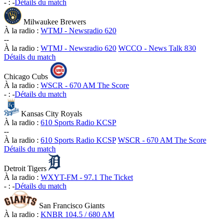
-
:
-
Détails du match
Milwaukee Brewers
À la radio :
WTMJ - Newsradio 620
-
-
À la radio :
WTMJ - Newsradio 620
WCCO - News Talk 830
Détails du match
Chicago Cubs
À la radio :
WSCR - 670 AM The Score
-
:
-
Détails du match
Kansas City Royals
À la radio :
610 Sports Radio KCSP
-
-
À la radio :
610 Sports Radio KCSP
WSCR - 670 AM The Score
Détails du match
Detroit Tigers
À la radio :
WXYT-FM - 97.1 The Ticket
-
:
-
Détails du match
San Francisco Giants
À la radio :
KNBR 104.5 / 680 AM