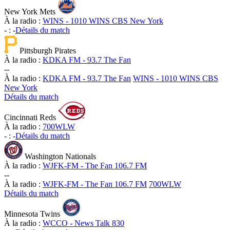
New York Mets
À la radio :
WINS - 1010 WINS CBS New York
-
:
-
Détails du match
Pittsburgh Pirates
À la radio :
KDKA FM - 93.7 The Fan
-
-
À la radio :
KDKA FM - 93.7 The Fan
WINS - 1010 WINS CBS
New York
Détails du match
Cincinnati Reds
À la radio :
700WLW
-
:
-
Détails du match
Washington Nationals
À la radio :
WJFK-FM - The Fan 106.7 FM
-
-
À la radio :
WJFK-FM - The Fan 106.7 FM
700WLW
Détails du match
Minnesota Twins
À la radio :
WCCO - News Talk 830