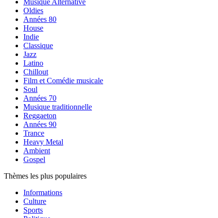
Musique Alternative
Oldies
Années 80
House
Indie
Classique
Jazz
Latino
Chillout
Film et Comédie musicale
Soul
Années 70
Musique traditionnelle
Reggaeton
Années 90
Trance
Heavy Metal
Ambient
Gospel
Thèmes les plus populaires
Informations
Culture
Sports